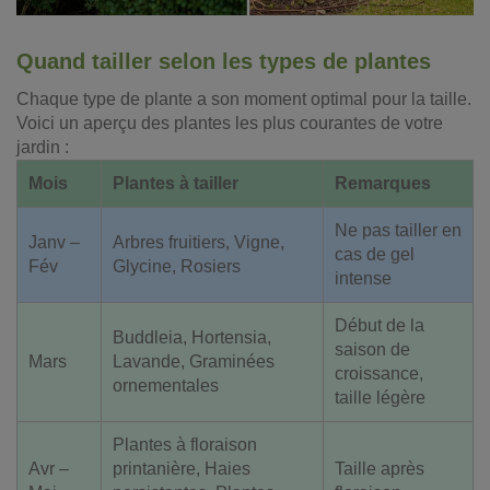
Quand tailler selon les types de plantes
Chaque type de plante a son moment optimal pour la taille.
Voici un aperçu des plantes les plus courantes de votre
jardin :
Mois
Plantes à tailler
Remarques
Ne pas tailler en
Janv –
Arbres fruitiers, Vigne,
cas de gel
Fév
Glycine, Rosiers
intense
Début de la
Buddleia, Hortensia,
saison de
Mars
Lavande, Graminées
croissance,
ornementales
taille légère
Plantes à floraison
Avr –
printanière, Haies
Taille après