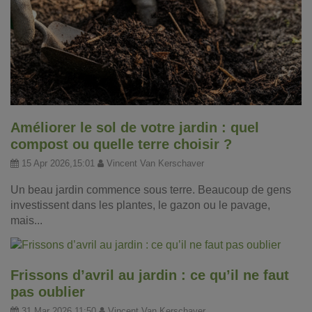
Améliorer le sol de votre jardin : quel
compost ou quelle terre choisir ?
15 Apr 2026,15:01
Vincent Van Kerschaver
Un beau jardin commence sous terre. Beaucoup de gens
investissent dans les plantes, le gazon ou le pavage,
mais...
Frissons d’avril au jardin : ce qu’il ne faut
pas oublier
31 Mar 2026,11:50
Vincent Van Kerschaver