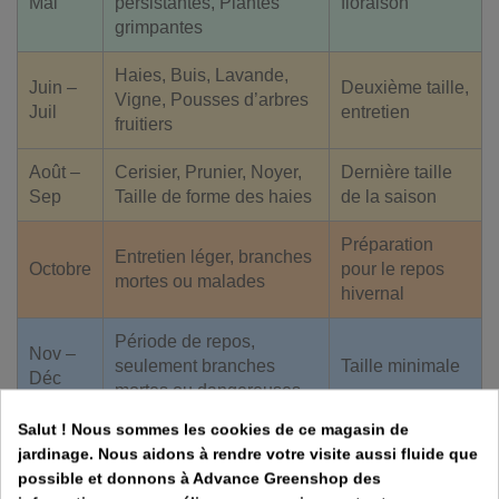
Mai
persistantes, Plantes
floraison
grimpantes
Haies, Buis, Lavande,
Juin –
Deuxième taille,
Vigne, Pousses d’arbres
Juil
entretien
fruitiers
Août –
Cerisier, Prunier, Noyer,
Dernière taille
Sep
Taille de forme des haies
de la saison
Préparation
Entretien léger, branches
Octobre
pour le repos
mortes ou malades
hivernal
Période de repos,
Nov –
seulement branches
Taille minimale
Déc
mortes ou dangereuses
Salut ! Nous sommes les cookies de ce magasin de
jardinage. Nous aidons à rendre votre visite aussi fluide que
possible et donnons à Advance Greenshop des