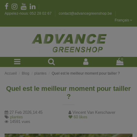
Appelez-nous: 052 28 02 67
contact@advancegreenshop.be
Français
0
Accueil
Blog
plantes
Quel est le meilleur moment pour tailler ?
Quel est le meilleur moment pour tailler
?
27 Feb 2026,14:45
Vincent Van Kerschaver
plantes
60
likes
14591 vues