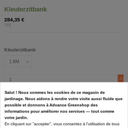
Kleuterzitbank
284,35 €
TTC
Kleuterzitbank
Salut ! Nous sommes les cookies de ce magasin de
Ajouter au panier
jardinage. Nous aidons à rendre votre visite aussi fluide que
possible et donnons à Advance Greenshop des
informations pour améliorer nos services — tout comme
Les frais de port sont calculés à la caisse
votre jardin.
En cliquant sur "accepter", vous consentez à l'utilisation de tous