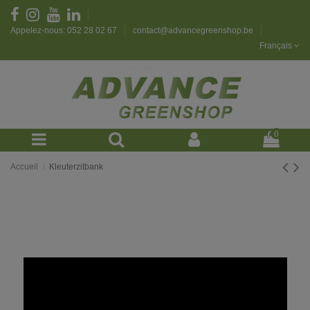
Appelez-nous: 052 28 02 67
contact@advancegreenshop.be
Français
0
Accueil
Kleuterzitbank