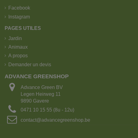
Cela nécessite un espace suffisant pour faire marche
Facebook
arrière et déposer les déchets.
Compte tenu du poids du camion, nous ne
Instagram
déchargeons qu'à partir d'une surface suffisamment
PAGES UTILES
pavée.
Il faut également tenir compte des câbles et des
Jardin
branches qui dépassent.
Animaux
Le passage doit être d'au moins 3,50 mètres et le
camion doit pouvoir faire demi-tour.
A propos
En cas de doute, n'hésitez pas à nous envoyer des
Demander un devis
photos.
ADVANCE GREENSHOP
Quel est l'espace disponible pour une
livraison en vrac ?
Advance Green BV
Legen Heirweg 11
9890 Gavere
0471 10 15 55 (8u - 12u)
contact@advancegreenshop.be