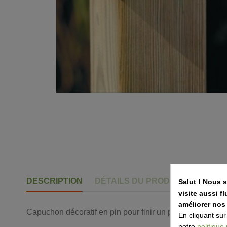
DESCRIPTION
DÉTAILS DU PRODUIT
MÉTHOD
Salut ! Nous 
visite aussi 
améliorer nos
Capuchon décoratif en pin pour finir un poteau carré en 
En cliquant sur
Référence
AP011
notre
politique