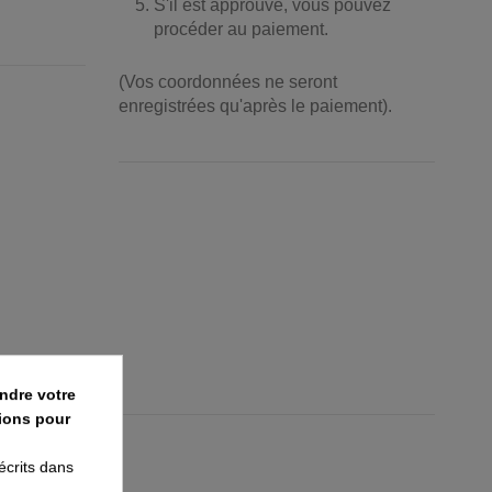
S'il est approuvé, vous pouvez
procéder au paiement.
(Vos coordonnées ne seront
enregistrées qu'après le paiement).
ndre votre
ions pour
écrits dans