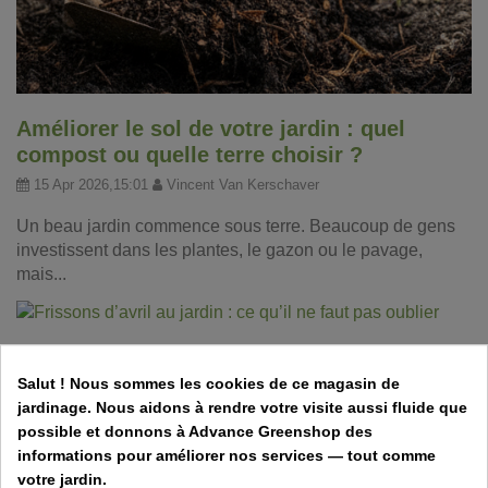
Améliorer le sol de votre jardin : quel
compost ou quelle terre choisir ?
15 Apr 2026,15:01
Vincent Van Kerschaver
Un beau jardin commence sous terre. Beaucoup de gens
investissent dans les plantes, le gazon ou le pavage,
mais...
Frissons d’avril au jardin : ce qu’il ne faut
pas oublier
Salut ! Nous sommes les cookies de ce magasin de
jardinage. Nous aidons à rendre votre visite aussi fluide que
31 Mar 2026,11:50
Vincent Van Kerschaver
possible et donnons à Advance Greenshop des
informations pour améliorer nos services — tout comme
Un mois de printemps plein de fraîcheur, et du travail au
votre jardin.
jardin ! Découvrez les tâches essentielles à réaliser en...