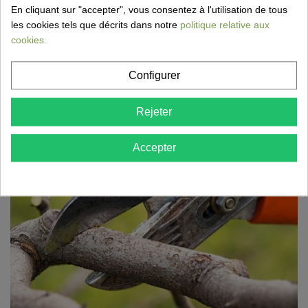
En cliquant sur "accepter", vous consentez à l'utilisation de tous
les cookies tels que décrits dans notre
politique relative aux
cookies.
Poser des rouleaux de gazon : guide étape
Configurer
par étape pour une pelouse parfaite
17 Mar 2026,18:52
Rejeter
Vous souhaitez obtenir rapidement une pelouse belle et
bien verte ? Découvrez comment poser facilement des...
Accepter