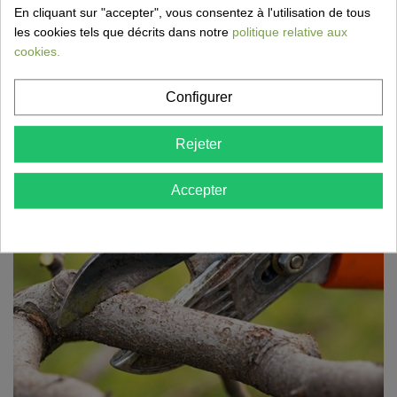
En cliquant sur "accepter", vous consentez à l'utilisation de tous
les cookies tels que décrits dans notre
politique relative aux
cookies.
Poser des rouleaux de gazon : guide étape
Configurer
par étape pour une pelouse parfaite
17 Mar 2026,18:52
Rejeter
Vous souhaitez obtenir rapidement une pelouse belle et
bien verte ? Découvrez comment poser facilement des...
Accepter