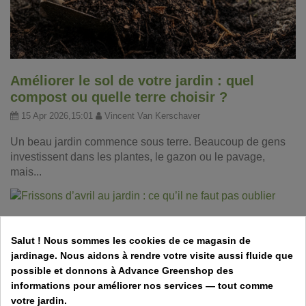
Améliorer le sol de votre jardin : quel
compost ou quelle terre choisir ?
15 Apr 2026,15:01
Vincent Van Kerschaver
Un beau jardin commence sous terre. Beaucoup de gens
investissent dans les plantes, le gazon ou le pavage,
mais...
Frissons d’avril au jardin : ce qu’il ne faut
pas oublier
Salut ! Nous sommes les cookies de ce magasin de
jardinage. Nous aidons à rendre votre visite aussi fluide que
31 Mar 2026,11:50
Vincent Van Kerschaver
possible et donnons à Advance Greenshop des
informations pour améliorer nos services — tout comme
Un mois de printemps plein de fraîcheur, et du travail au
votre jardin.
jardin ! Découvrez les tâches essentielles à réaliser en...