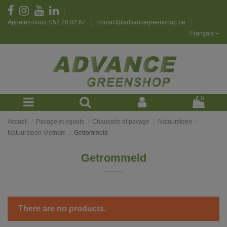
Appelez-nous: 052 28 02 67
contact@advancegreenshop.be
Français
0
Accueil
Pavage et égouts
Chaussée et pavage
Natuursteen
Natuursteen Vietnam
Getrommeld
Getrommeld
There are no products.