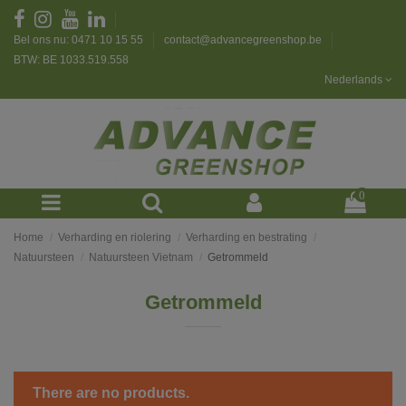
Bel ons nu: 0471 10 15 55
contact@advancegreenshop.be
BTW: BE 1033.519.558
Nederlands
0
Home
Verharding en riolering
Verharding en bestrating
Natuursteen
Natuursteen Vietnam
Getrommeld
Getrommeld
There are no products.