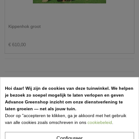
Kippenhok groot
€ 610,00
Het is belangrijk om een kippenhok te kiezen dat past bij
Hoi daar!
Wij zijn de cookies van deze tuinwinkel.
We helpen
jouw behoeften en de grootte van je kudde. In onze
je bezoek zo soepel mogelijk te laten verlopen en geven
webshop bieden wij een breed scala aan kippenhokken in
Advance Greenshop inzicht om onze dienstverlening te
verschillende maten en stijlen die zijn ontworpen om
laten groeien — net als jouw tuin.
tegemoet te komen aan de behoeften van verschillende
Door op "accepteren te klikken, ga je akkoord met het gebruik
kippensoorten en -aantallen.
van alle cookies zoals omschreven in ons
cookiebeleid
.
Onze hokken zijn duurzaam gebouwd van hoogwaardige
materialen om weer en wind te weerstaan. Zorg ervoor dat
Configureer