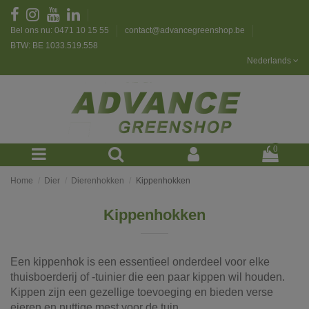
Bel ons nu: 0471 10 15 55
contact@advancegreenshop.be
BTW: BE 1033.519.558
Nederlands
0
Home
Dier
Dierenhokken
Kippenhokken
Kippenhokken
Een kippenhok is een essentieel onderdeel voor elke
thuisboerderij of -tuinier die een paar kippen wil houden.
Kippen zijn een gezellige toevoeging en bieden verse
eieren en nuttige mest voor de tuin.