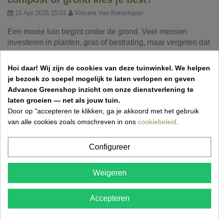
15 Apr 2026,15:01
Vincent Van Kerschaver
Een mooie tuin begint onder de grond. Veel mensen
investeren in planten, gras of bestrating, maar vergeten dat
een...
Hoi daar!
Wij zijn de cookies van deze tuinwinkel.
We helpen
je bezoek zo soepel mogelijk te laten verlopen en geven
Advance Greenshop inzicht om onze dienstverlening te
Aprilkriebels in de tuin: dit mag je niet
laten groeien — net als jouw tuin.
vergeten
Door op "accepteren te klikken, ga je akkoord met het gebruik
31 Mar 2026,11:50
Vincent Van Kerschaver
van alle cookies zoals omschreven in ons
cookiebeleid
.
Een frisse lentemaand betekent werk in de tuin! Ontdek
wat je in april zeker moet doen om je tuin gezond,...
Configureer
Weigeren
Grasmatten aanleggen: stap-voor-stap gids
Accepteren
voor een perfect gazon