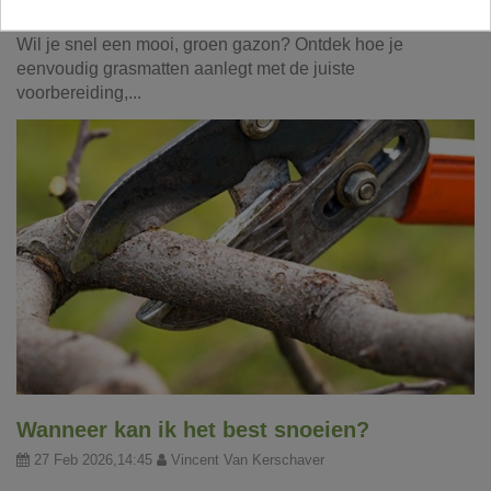
17 Mar 2026,18:52
Wil je snel een mooi, groen gazon? Ontdek hoe je
eenvoudig grasmatten aanlegt met de juiste
voorbereiding,...
Wanneer kan ik het best snoeien?
27 Feb 2026,14:45
Vincent Van Kerschaver