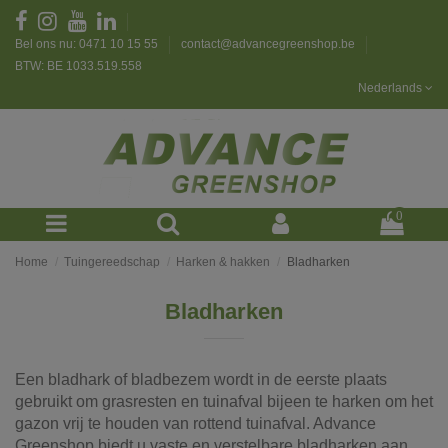
Bel ons nu: 0471 10 15 55
contact@advancegreenshop.be
BTW: BE 1033.519.558
Nederlands
0
Home
Tuingereedschap
Harken & hakken
Bladharken
Bladharken
Een bladhark of bladbezem wordt in de eerste plaats
gebruikt om grasresten en tuinafval bijeen te harken om het
gazon vrij te houden van rottend tuinafval. Advance
Greenshop biedt u vaste en verstelbare bladharken aan