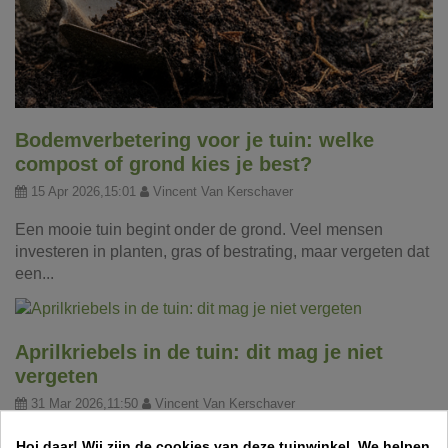
Bodemverbetering voor je tuin: welke
compost of grond kies je best?
15 Apr 2026,15:01
Vincent Van Kerschaver
Een mooie tuin begint onder de grond. Veel mensen
investeren in planten, gras of bestrating, maar vergeten dat
een...
Aprilkriebels in de tuin: dit mag je niet
vergeten
31 Mar 2026,11:50
Vincent Van Kerschaver
Een frisse lentemaand betekent werk in de tuin! Ontdek
Hoi daar!
Wij zijn de cookies van deze tuinwinkel.
We helpen