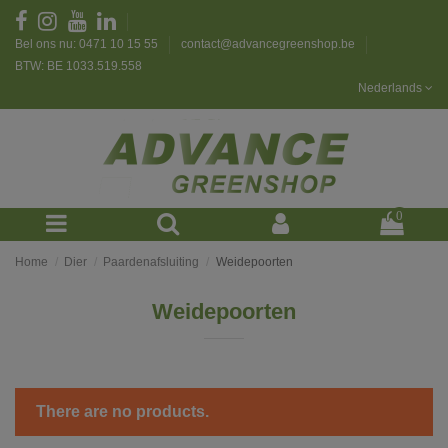
Bel ons nu: 0471 10 15 55
contact@advancegreenshop.be
BTW: BE 1033.519.558
Nederlands
0
Home
Dier
Paardenafsluiting
Weidepoorten
Weidepoorten
There are no products.