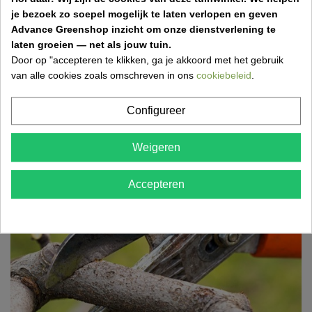
wat je in april zeker moet doen om je tuin gezond,...
je bezoek zo soepel mogelijk te laten verlopen en geven
Advance Greenshop inzicht om onze dienstverlening te
laten groeien — net als jouw tuin.
Door op "accepteren te klikken, ga je akkoord met het gebruik
van alle cookies zoals omschreven in ons
cookiebeleid
.
Grasmatten aanleggen: stap-voor-stap gids
voor een perfect gazon
Configureer
17 Mar 2026,18:52
Wil je snel een mooi, groen gazon? Ontdek hoe je
Weigeren
eenvoudig grasmatten aanlegt met de juiste
voorbereiding,...
Accepteren