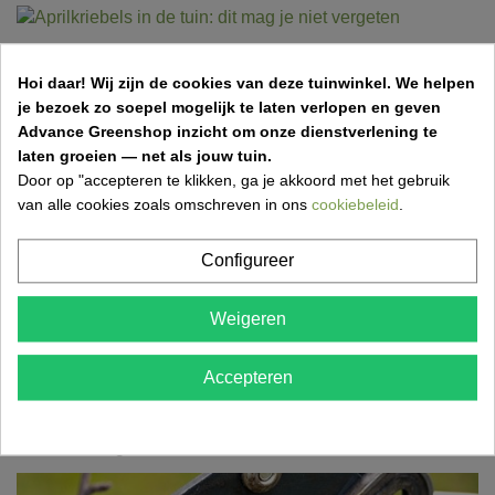
Aprilkriebels in de tuin: dit mag je niet
Hoi daar!
Wij zijn de cookies van deze tuinwinkel.
We helpen
vergeten
je bezoek zo soepel mogelijk te laten verlopen en geven
31 Mar 2026,11:50
Vincent Van Kerschaver
Advance Greenshop inzicht om onze dienstverlening te
laten groeien — net als jouw tuin.
Een frisse lentemaand betekent werk in de tuin! Ontdek
Door op "accepteren te klikken, ga je akkoord met het gebruik
wat je in april zeker moet doen om je tuin gezond,...
van alle cookies zoals omschreven in ons
cookiebeleid
.
Configureer
Grasmatten aanleggen: stap-voor-stap gids
Weigeren
voor een perfect gazon
17 Mar 2026,18:52
Accepteren
Wil je snel een mooi, groen gazon? Ontdek hoe je
eenvoudig grasmatten aanlegt met de juiste
voorbereiding,...