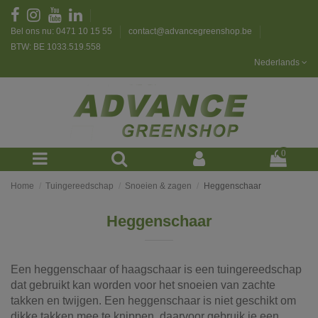
Bel ons nu: 0471 10 15 55
contact@advancegreenshop.be
BTW: BE 1033.519.558
Nederlands
0
Home
Tuingereedschap
Snoeien & zagen
Heggenschaar
Heggenschaar
Een heggenschaar of haagschaar is een tuingereedschap
dat gebruikt kan worden voor het snoeien van zachte
takken en twijgen. Een heggenschaar is niet geschikt om
dikke takken mee te knippen, daarvoor gebruik je een