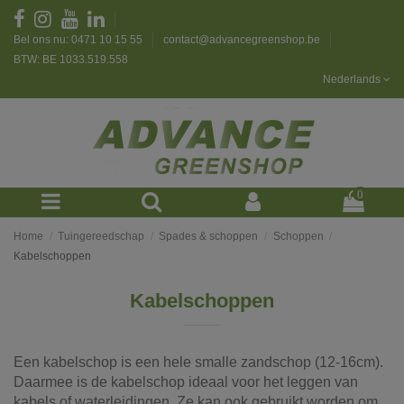
Bel ons nu: 0471 10 15 55
contact@advancegreenshop.be
BTW: BE 1033.519.558
Nederlands
0
Home
Tuingereedschap
Spades & schoppen
Schoppen
Kabelschoppen
Kabelschoppen
Een kabelschop is een hele smalle zandschop (12-16cm).
Daarmee is de kabelschop ideaal voor het leggen van
kabels of waterleidingen. Ze kan ook gebruikt worden om