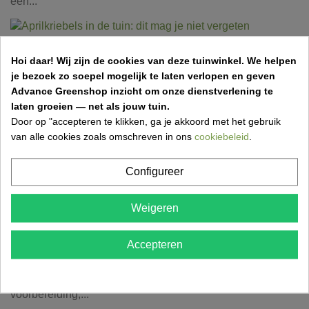
een...
Aprilkriebels in de tuin: dit mag je niet
Hoi daar!
Wij zijn de cookies van deze tuinwinkel.
We helpen
vergeten
je bezoek zo soepel mogelijk te laten verlopen en geven
Advance Greenshop inzicht om onze dienstverlening te
31 Mar 2026,11:50
Vincent Van Kerschaver
laten groeien — net als jouw tuin.
Een frisse lentemaand betekent werk in de tuin! Ontdek
Door op "accepteren te klikken, ga je akkoord met het gebruik
wat je in april zeker moet doen om je tuin gezond,...
van alle cookies zoals omschreven in ons
cookiebeleid
.
Configureer
Grasmatten aanleggen: stap-voor-stap gids
Weigeren
voor een perfect gazon
17 Mar 2026,18:52
Accepteren
Wil je snel een mooi, groen gazon? Ontdek hoe je
eenvoudig grasmatten aanlegt met de juiste
voorbereiding,...