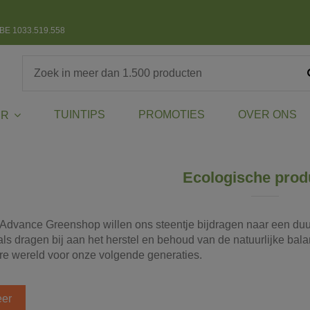
BE 1033.519.558
TUINTIPS
PROMOTIES
OVER ONS
ER
Ecologische prod
j Advance Greenshop willen ons steentje bijdragen naar een du
als dragen bij aan het herstel en behoud van de natuurlijke bal
ere wereld voor onze volgende generaties.
er