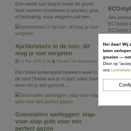
Een mooie tuin begint onder de grond.
ECOstyl
Veel mensen investeren in planten, gras
of bestrating, maar vergeten dat een...
Alle produ
ECOstyle ki
ECOstyle o
produceren
Hoi daar!
Wij 
Aprilkriebels in de tuin: dit
laten verlope
mag je niet vergeten
groeien — net 
31 Mar 2026,11:50
Vincent Van Kerschaver
Door op "accep
ons
cookiebele
Een frisse lentemaand betekent werk in
de tuin! Ontdek wat je in april zeker moet
Confi
doen om je tuin gezond,...
Grasmatten aanleggen: stap-
voor-stap gids voor een
perfect gazon