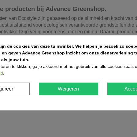
e producten bij Advance Greenshop.
cten van Ecostyle zijn gebaseerd op de slimheid en kracht van d
est uitsluitend voor ecologisch verantwoorde grondstoffen die a
ntwikkelt zijn veilig voor mens, dier en milieu. Daarbij produc
 ze volgens ECOstyle limits.
zijn de cookies van deze tuinwinkel.
We helpen je bezoek zo soepe
n en geven Advance Greenshop inzicht om onze dienstverlening te
als jouw tuin.
teren te klikken, ga je akkoord met het gebruik van alle cookies zoals
id
.
gureer
Weigeren
Accep