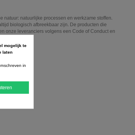
e natuur: natuurlijke processen en werkzame stoffen.
ltijd biologisch afbreekbaar zijn. De producten die
eren onze leveranciers volgens een Code of Conduct en
l mogelijk te
 laten
 omschreven in
teren