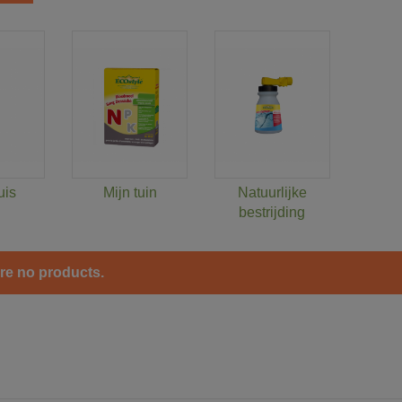
uis
Mijn tuin
Natuurlijke
bestrijding
re no products.