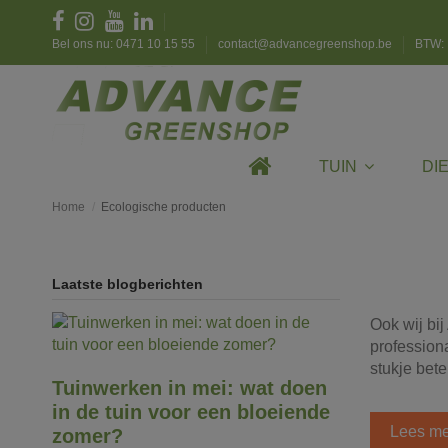
Bel ons nu: 0471 10 15 55
contact@advancegreenshop.be
BTW: 
TUIN
DI
Home
Ecologische producten
Laatste blogberichten
Ook wij bi
profession
stukje bet
Tuinwerken in mei: wat doen
in de tuin voor een bloeiende
Lees me
zomer?