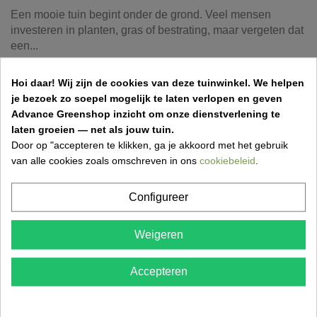
Een mooie tuin begint onder de grond. Veel mensen
investeren in planten, gras of bestrating, maar vergeten dat
een...
Hoi daar!
Wij zijn de cookies van deze tuinwinkel.
We helpen
je bezoek zo soepel mogelijk te laten verlopen en geven
Aprilkriebels in de tuin: dit mag je niet
Advance Greenshop inzicht om onze dienstverlening te
vergeten
laten groeien — net als jouw tuin.
31 Mar 2026,11:50
Vincent Van Kerschaver
Door op "accepteren te klikken, ga je akkoord met het gebruik
van alle cookies zoals omschreven in ons
cookiebeleid
.
Een frisse lentemaand betekent werk in de tuin! Ontdek
wat je in april zeker moet doen om je tuin gezond,...
Configureer
Weigeren
Grasmatten aanleggen: stap-voor-stap gids
voor een perfect gazon
Accepteren
17 Mar 2026,18:52
Wil je snel een mooi, groen gazon? Ontdek hoe je