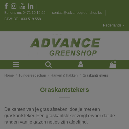
Bel ons nu: 0471 10 15 55
contact@advancegreenshop.be
BTW: BE 1033.519.558
Nederlands
0
Home
Tuingereedschap
Harken & hakken
Graskantstekers
Graskantstekers
De kanten van je gras afsteken, doe je met een
graskantsteker. Een graskantsteker zorgt ervoor dat de
randen van je gazon netjes zijn afgelijnd.