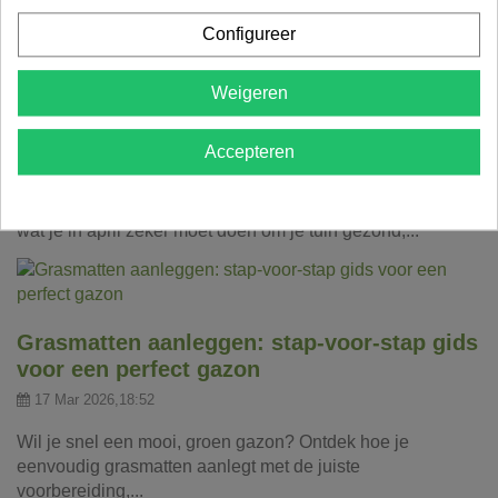
een...
Configureer
Weigeren
Aprilkriebels in de tuin: dit mag je niet
vergeten
Accepteren
31 Mar 2026,11:50
Vincent Van Kerschaver
Een frisse lentemaand betekent werk in de tuin! Ontdek
wat je in april zeker moet doen om je tuin gezond,...
Grasmatten aanleggen: stap-voor-stap gids
voor een perfect gazon
17 Mar 2026,18:52
Wil je snel een mooi, groen gazon? Ontdek hoe je
eenvoudig grasmatten aanlegt met de juiste
voorbereiding,...