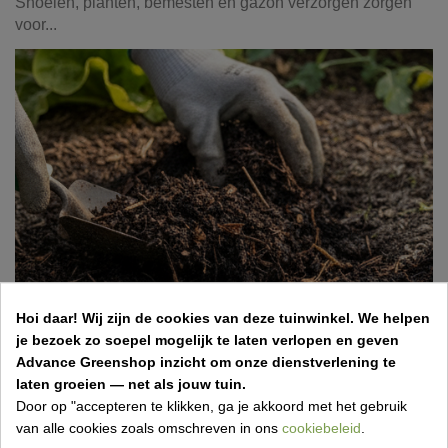
Snoeien, planten, bemesten en gazon verzorgen zorgen
voor...
Hoi daar!
Wij zijn de cookies van deze tuinwinkel.
We helpen
Bodemverbetering voor je tuin: welke
je bezoek zo soepel mogelijk te laten verlopen en geven
compost of grond kies je best?
Advance Greenshop inzicht om onze dienstverlening te
laten groeien — net als jouw tuin.
15 Apr 2026,15:01
Vincent Van Kerschaver
Door op "accepteren te klikken, ga je akkoord met het gebruik
Een mooie tuin begint onder de grond. Veel mensen
van alle cookies zoals omschreven in ons
cookiebeleid
.
investeren in planten, gras of bestrating, maar vergeten dat