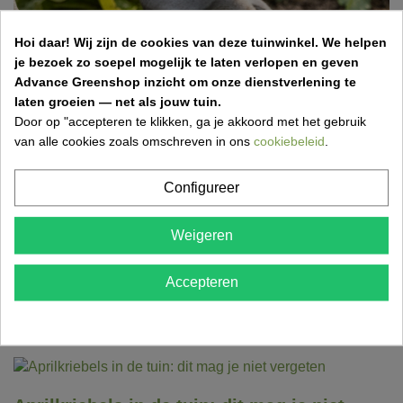
Hoi daar!
Wij zijn de cookies van deze tuinwinkel.
We helpen
je bezoek zo soepel mogelijk te laten verlopen en geven
Advance Greenshop inzicht om onze dienstverlening te
laten groeien — net als jouw tuin.
Door op "accepteren te klikken, ga je akkoord met het gebruik
van alle cookies zoals omschreven in ons
cookiebeleid
.
Configureer
Bodemverbetering voor je tuin: welke
compost of grond kies je best?
Weigeren
15 Apr 2026,15:01
Vincent Van Kerschaver
Accepteren
Een mooie tuin begint onder de grond. Veel mensen
investeren in planten, gras of bestrating, maar vergeten dat
een...