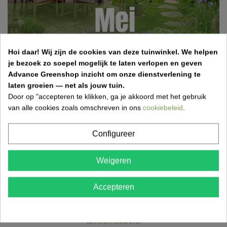
Hoi daar!
Wij zijn de cookies van deze tuinwinkel.
We helpen
je bezoek zo soepel mogelijk te laten verlopen en geven
Advance Greenshop inzicht om onze dienstverlening te
laten groeien — net als jouw tuin.
Door op "accepteren te klikken, ga je akkoord met het gebruik
van alle cookies zoals omschreven in ons
cookiebeleid
.
Configureer
Weigeren
Onze voordelen voor uw tuinproject
Accepteren
Bij
Advance
Greenshop
vindt
u
alles
voor
een
succesvol
tuinproject:
snelle
levering,
kwaliteitsproducten
en
professioneel
advies
voor
zowel
vakmensen
als
tuinliefhebbers.