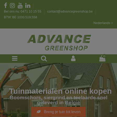
Bel ons nu: 0471 10 15 55
contact@advancegreenshop.be
BTW: BE 1033.519.558
Nederlands
0
Tuinmaterialen online kopen
Boomschors, siergrind en teelaarde snel
geleverd in België
Breng je tuin tot leven