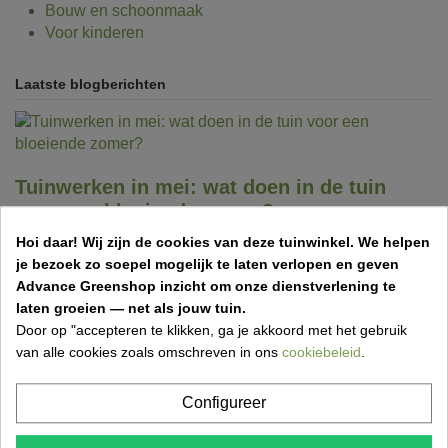
Bouw en schoonmaak
Voor kinderen
Laatste blogberichten
Tuinwerken in mei: wat doen in de tuin
voor een bloeiende zomer?
27 Apr 2026,13:29
Hoi daar!
Wij zijn de cookies van deze tuinwinkel.
We helpen
je bezoek zo soepel mogelijk te laten verlopen en geven
Mei is dé maand om je tuin klaar te maken voor de zomer.
Advance Greenshop inzicht om onze dienstverlening te
Snoeien, planten, bemesten en gazon verzorgen zorgen
laten groeien — net als jouw tuin.
voor...
Door op "accepteren te klikken, ga je akkoord met het gebruik
van alle cookies zoals omschreven in ons
cookiebeleid
.
Configureer