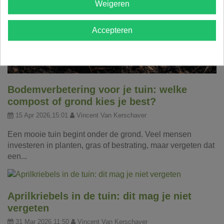
Weigeren
Accepteren
Bodemverbetering voor je tuin: welke
compost of grond kies je best?
15 Apr 2026,15:01
Vincent Van Kerschaver
Een mooie tuin begint onder de grond. Veel mensen
investeren in planten, gras of bestrating, maar vergeten dat
een...
Aprilkriebels in de tuin: dit mag je niet
vergeten
31 Mar 2026,11:50
Vincent Van Kerschaver