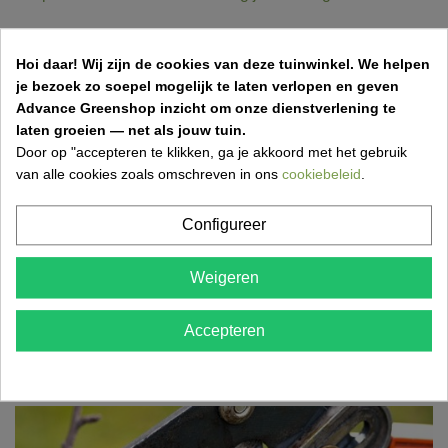
Aprilkriebels in de tuin: dit mag je niet
vergeten
Hoi daar!
Wij zijn de cookies van deze tuinwinkel.
We helpen
je bezoek zo soepel mogelijk te laten verlopen en geven
31 Mar 2026,11:50
Vincent Van Kerschaver
Advance Greenshop inzicht om onze dienstverlening te
Een frisse lentemaand betekent werk in de tuin! Ontdek
laten groeien — net als jouw tuin.
wat je in april zeker moet doen om je tuin gezond,...
Door op "accepteren te klikken, ga je akkoord met het gebruik
van alle cookies zoals omschreven in ons
cookiebeleid
.
Configureer
Grasmatten aanleggen: stap-voor-stap gids
voor een perfect gazon
Weigeren
17 Mar 2026,18:52
Accepteren
Wil je snel een mooi, groen gazon? Ontdek hoe je
eenvoudig grasmatten aanlegt met de juiste
voorbereiding,...