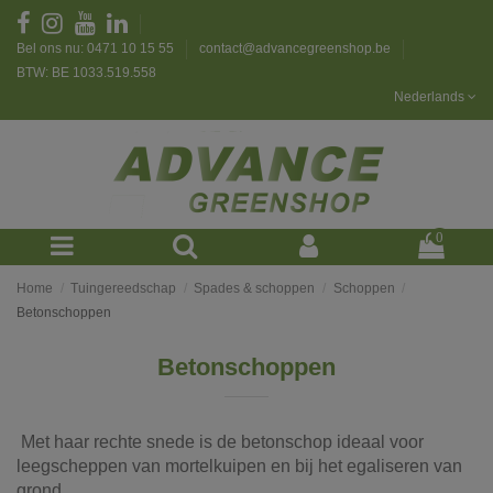
Bel ons nu: 0471 10 15 55
contact@advancegreenshop.be
BTW: BE 1033.519.558
Nederlands
0
Home
Tuingereedschap
Spades & schoppen
Schoppen
Betonschoppen
Betonschoppen
Met haar rechte snede is de betonschop ideaal voor
leegscheppen van mortelkuipen en bij het egaliseren van
grond.