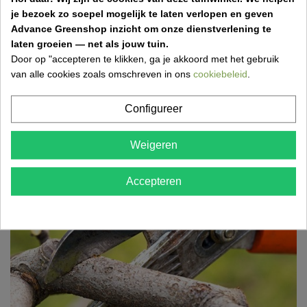
wat je in april zeker moet doen om je tuin gezond,...
je bezoek zo soepel mogelijk te laten verlopen en geven
Advance Greenshop inzicht om onze dienstverlening te
laten groeien — net als jouw tuin.
Door op "accepteren te klikken, ga je akkoord met het gebruik
van alle cookies zoals omschreven in ons
cookiebeleid
.
Grasmatten aanleggen: stap-voor-stap gids
voor een perfect gazon
Configureer
17 Mar 2026,18:52
Wil je snel een mooi, groen gazon? Ontdek hoe je
Weigeren
eenvoudig grasmatten aanlegt met de juiste
voorbereiding,...
Accepteren