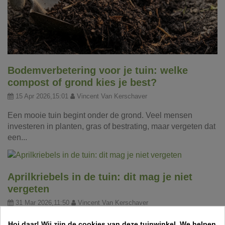
Bodemverbetering voor je tuin: welke
compost of grond kies je best?
15 Apr 2026,15:01
Vincent Van Kerschaver
Een mooie tuin begint onder de grond. Veel mensen
investeren in planten, gras of bestrating, maar vergeten dat
een...
Aprilkriebels in de tuin: dit mag je niet
vergeten
31 Mar 2026,11:50
Vincent Van Kerschaver
Een frisse lentemaand betekent werk in de tuin! Ontdek
Hoi daar!
Wij zijn de cookies van deze tuinwinkel.
We helpen