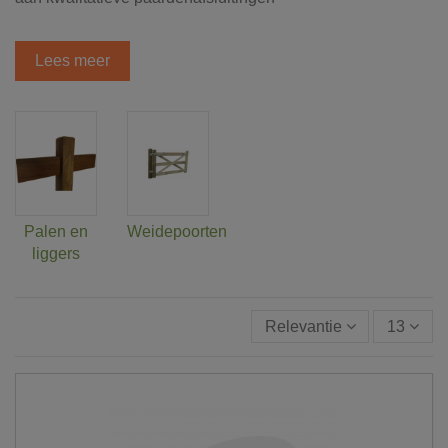
Lees meer
Palen en
Weidepoorten
liggers
Relevantie
13