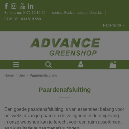
Bel ons nu: 0471 10 15 55
contact@advancegreenshop.be
BTW: BE 1033.519.558
Nederlands
0
Home
Dier
Paardenafsluiting
Paardenafsluiting
Een goede paardenafsluiting is van essentieel belang voor
het welzijn van je paard en de veiligheid in de omgeving.
In onze webshop kan je terecht voor een ruim assortiment
aan kwalitatieve paardenafsluitingen