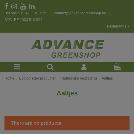
Bel ons nu: 0471 10 15 55
contact@advancegreenshop.be
BTW: BE 1033.519.558
Nederlands
0
Home
Ecologische producten
Natuurlijke bestrijding
Aaltjes
Aaltjes
There are no products.