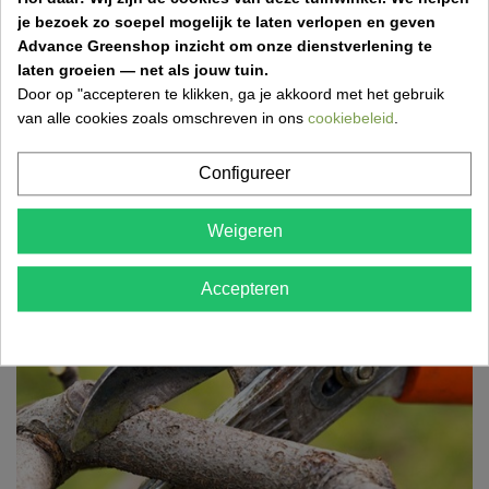
wat je in april zeker moet doen om je tuin gezond,...
je bezoek zo soepel mogelijk te laten verlopen en geven
Advance Greenshop inzicht om onze dienstverlening te
laten groeien — net als jouw tuin.
Door op "accepteren te klikken, ga je akkoord met het gebruik
van alle cookies zoals omschreven in ons
cookiebeleid
.
Grasmatten aanleggen: stap-voor-stap gids
voor een perfect gazon
Configureer
17 Mar 2026,18:52
Wil je snel een mooi, groen gazon? Ontdek hoe je
Weigeren
eenvoudig grasmatten aanlegt met de juiste
voorbereiding,...
Accepteren