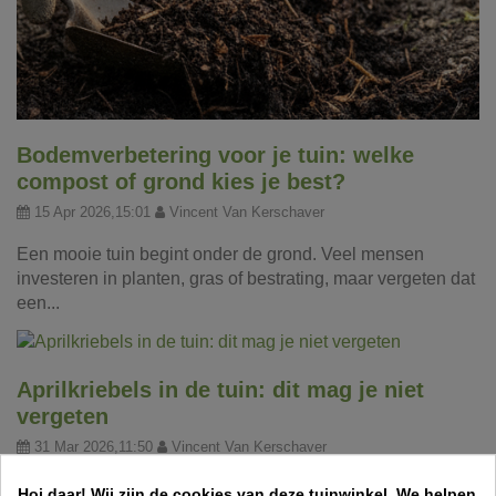
Bodemverbetering voor je tuin: welke
compost of grond kies je best?
15 Apr 2026,15:01
Vincent Van Kerschaver
Een mooie tuin begint onder de grond. Veel mensen
investeren in planten, gras of bestrating, maar vergeten dat
een...
Aprilkriebels in de tuin: dit mag je niet
vergeten
31 Mar 2026,11:50
Vincent Van Kerschaver
Een frisse lentemaand betekent werk in de tuin! Ontdek
Hoi daar!
Wij zijn de cookies van deze tuinwinkel.
We helpen