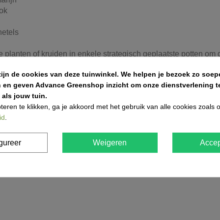
ok
etels
 planten of kruiden in enkele strategisch geplaatste potten om
lanten op het mierenspoor leggen om zo de manieren op een d
zijn de cookies van deze tuinwinkel.
We helpen je bezoek zo soepe
n en geven Advance Greenshop inzicht om onze dienstverlening te
als jouw tuin.
teren te klikken, ga je akkoord met het gebruik van alle cookies zoals
id
.
gureer
Weigeren
Accep