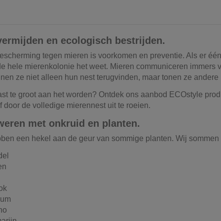
vermijden en ecologisch bestrijden.
escherming tegen mieren is voorkomen en preventie. Als er één m
de hele mierenkolonie het weet. Mieren communiceren immers vi
nen ze niet alleen hun nest terugvinden, maar tonen ze andere 
last te groot aan het worden? Ontdek ons aanbod ECOstyle produ
 door de volledige mierennest uit te roeien.
weren met onkruid en planten.
ben een hekel aan de geur van sommige planten. Wij sommen e
del
en
ok
cum
no
arijn