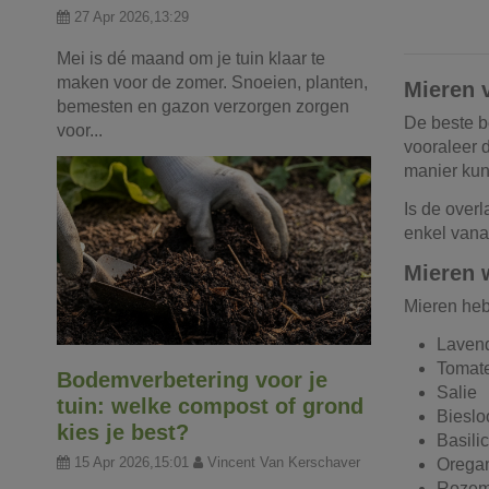
27 Apr 2026,13:29
Mei is dé maand om je tuin klaar te
maken voor de zomer. Snoeien, planten,
Mieren 
bemesten en gazon verzorgen zorgen
De beste b
voor...
vooraleer 
manier kun
Is de over
enkel vanaf
Mieren 
Mieren heb
Laven
Tomat
Bodemverbetering voor je
Salie
tuin: welke compost of grond
Bieslo
kies je best?
Basili
15 Apr 2026,15:01
Vincent Van Kerschaver
Orega
Rozem