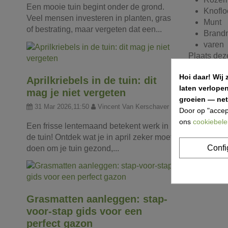
Een mooie tuin begint onder de grond.
Knoflo
Veel mensen investeren in planten, gras
Munt
of bestrating, maar vergeten dat een...
Brandn
varen
Plaats deze
ruikende p
Hoi daar!
Wij 
Aprilkriebels in de tuin: dit
laten verlope
mag je niet vergeten
groeien — net 
31 Mar 2026,11:50
Vincent Van Kerschaver
Door op "accep
ons
cookiebele
Een frisse lentemaand betekent werk in
de tuin! Ontdek wat je in april zeker moet
Confi
doen om je tuin gezond,...
Grasmatten aanleggen: stap-
voor-stap gids voor een
perfect gazon