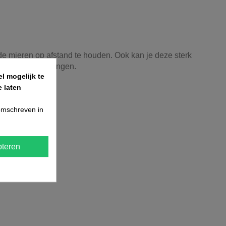
 de mieren op afstand te houden. Ook kan je deze sterk
waalspoor te brengen.
l mogelijk te
 laten
 omschreven in
teren