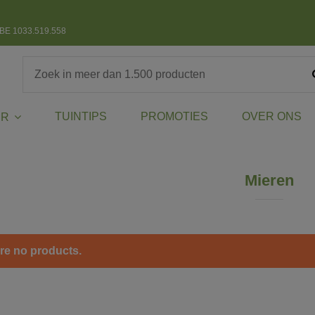
BE 1033.519.558
TUINTIPS
PROMOTIES
OVER ONS
ER
Mieren
re no products.