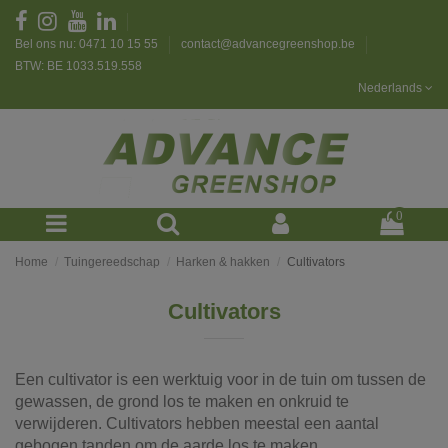
Bel ons nu: 0471 10 15 55
contact@advancegreenshop.be
BTW: BE 1033.519.558
Nederlands
0
Home
Tuingereedschap
Harken & hakken
Cultivators
Cultivators
Een cultivator is een werktuig voor in de tuin om tussen de
gewassen, de grond los te maken en onkruid te
verwijderen. Cultivators hebben meestal een aantal
gebogen tanden om de aarde los te maken.