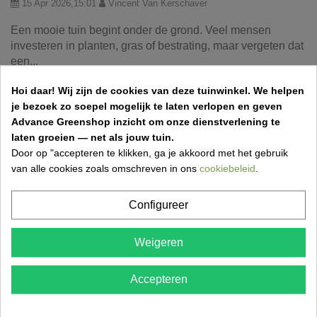
15 Apr 2026,15:01
Vincent Van Kerschaver
Een mooie tuin begint onder de grond. Veel mensen
investeren in planten, gras of bestrating, maar vergeten dat
een...
Hoi daar!
Wij zijn de cookies van deze tuinwinkel.
We helpen
je bezoek zo soepel mogelijk te laten verlopen en geven
Aprilkriebels in de tuin: dit mag je niet
Advance Greenshop inzicht om onze dienstverlening te
vergeten
laten groeien — net als jouw tuin.
Door op "accepteren te klikken, ga je akkoord met het gebruik
31 Mar 2026,11:50
Vincent Van Kerschaver
van alle cookies zoals omschreven in ons
cookiebeleid
.
Een frisse lentemaand betekent werk in de tuin! Ontdek
wat je in april zeker moet doen om je tuin gezond,...
Configureer
Weigeren
Grasmatten aanleggen: stap-voor-stap gids
Accepteren
voor een perfect gazon
17 Mar 2026,18:52