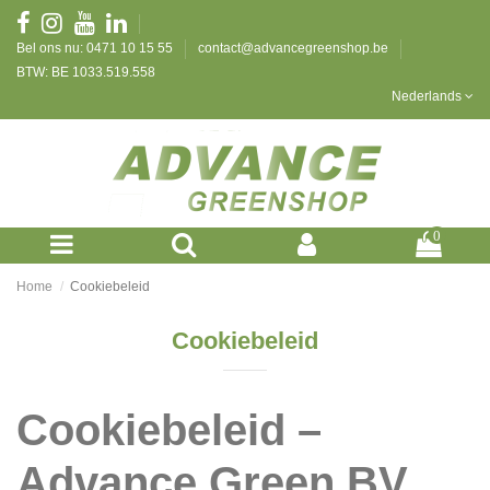
Bel ons nu: 0471 10 15 55
contact@advancegreenshop.be
BTW: BE 1033.519.558
Nederlands
0
Home
Cookiebeleid
Cookiebeleid
Cookiebeleid –
Advance Green BV