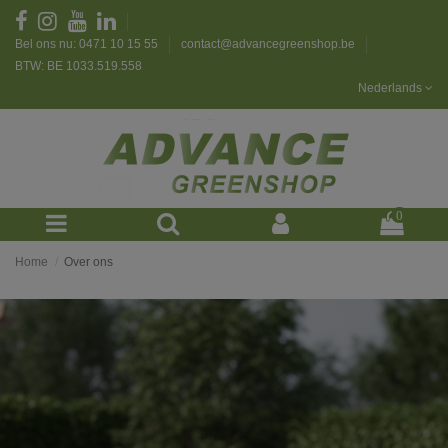
Bel ons nu: 0471 10 15 55
contact@advancegreenshop.be
BTW: BE 1033.519.558
Nederlands
0
Home
Over ons