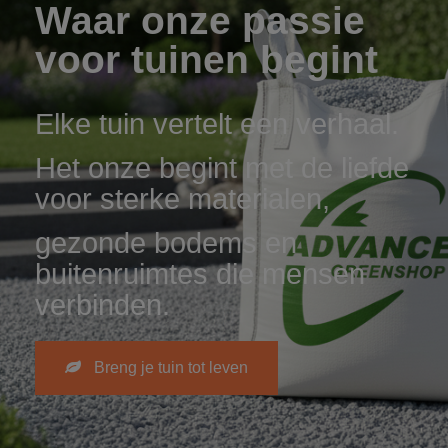
Waar onze passie
voor tuinen begint
Elke tuin vertelt een verhaal.
Het onze begint met de liefde
voor sterke materialen,
gezonde bodems en
buitenruimtes die mensen
verbinden.
Breng je tuin tot leven