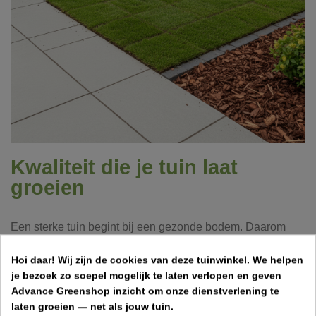
Kwaliteit die je tuin laat
groeien
Een sterke tuin begint bij een gezonde bodem. Daarom
vind je bij ons verschillende soorten
grond
en
bodemverbeteraars
die de structuur, voeding en
Hoi daar!
Wij zijn de cookies van deze tuinwinkel.
We helpen
waterhuishouding van je tuin verbeteren. Deze producten
je bezoek zo soepel mogelijk te laten verlopen en geven
vormen de basis voor een optimale groei van planten,
Advance Greenshop inzicht om onze dienstverlening te
bloemen en gazon.
laten groeien — net als jouw tuin.