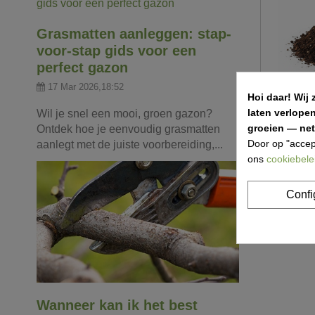
Grasmatten aanleggen: stap-
voor-stap gids voor een
perfect gazon
17 Mar 2026,18:52
Hoi daar!
Wij 
laten verlope
Wil je snel een mooi, groen gazon?
groeien — net 
Ontdek hoe je eenvoudig grasmatten
Door op "accep
aanlegt met de juiste voorbereiding,...
Mengcomp
ons
cookiebele
Vanaf € 3
Confi
Item 1-4 va
Wanneer kan ik het best