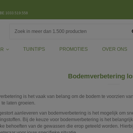
BE 1033.519.558
TUINTIPS
PROMOTIES
OVER ONS
ER
Bodemverbetering lo
erbetering is het vaak van belang om de bodem te voorzien van e
te laten groeien.
 gestort aanleveren van bodemverbetering is het mogelijk om sne
dingstoffen. Bij de keuze voor bodemverbetering is het belangr
eke behoeften van de gewassen die erop geteeld worden. Hierbij
teraar voor jouw specifieke situatie.