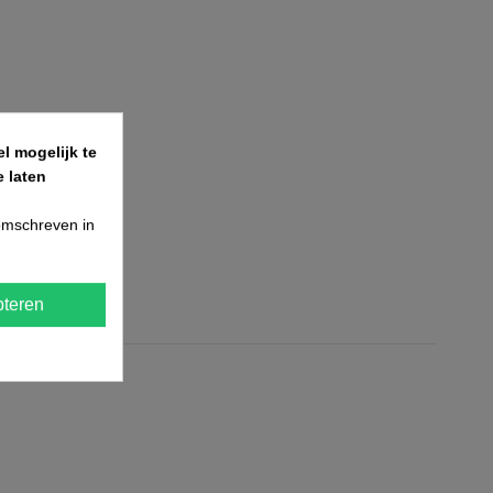
l mogelijk te
 laten
 omschreven in
teren