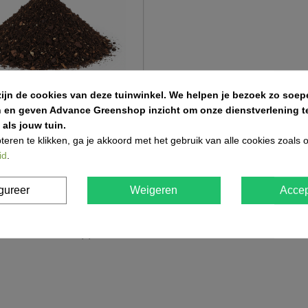
zijn de cookies van deze tuinwinkel.
We helpen je bezoek zo soepe
n en geven Advance Greenshop inzicht om onze dienstverlening te
als jouw tuin.
teren te klikken, ga je akkoord met het gebruik van alle cookies zoals
ost voor gazon
id
.
9,50
gureer
Weigeren
Accep
n 4 in totaal item(s)