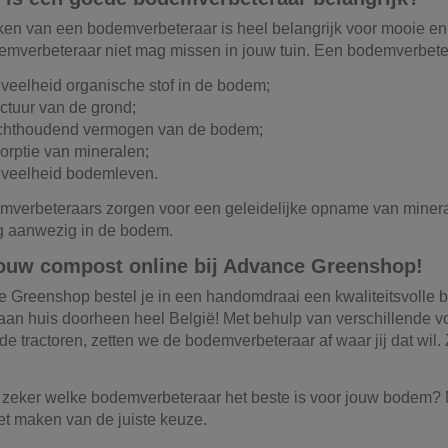
ken van een bodemverbeteraar is heel belangrijk voor mooie en
mverbeteraar niet mag missen in jouw tuin. Een bodemverbeteraa
veelheid organische stof in de bodem;
uctuur van de grond;
chthoudend vermogen van de bodem;
orptie van mineralen;
veelheid bodemleven.
verbeteraars zorgen voor een geleidelijke opname van mineral
ng aanwezig in de bodem.
jouw compost online bij Advance Greenshop!
e Greenshop bestel je in een handomdraai een kwaliteitsvolle 
aan huis doorheen heel België! Met behulp van verschillende v
de tractoren, zetten we de bodemverbeteraar af waar jij dat wil. 
t zeker welke bodemverbeteraar het beste is voor jouw bodem? 
et maken van de juiste keuze.