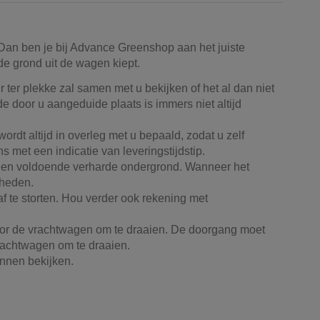
 Dan ben je bij Advance Greenshop aan het juiste
de grond uit de wagen kiept.
 ter plekke zal samen met u bekijken of het al dan niet
e door u aangeduide plaats is immers niet altijd
rdt altijd in overleg met u bepaald, zodat u zelf
s met een indicatie van leveringstijdstip.
 een voldoende verharde ondergrond. Wanneer het
kheden.
 af te storten. Hou verder ook rekening met
voor de vrachtwagen om te draaien. De doorgang moet
rachtwagen om te draaien.
kunnen bekijken.