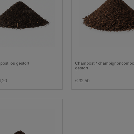
ost los gestort
Champost / champignoncompos
gestort
4,20
€ 32,50