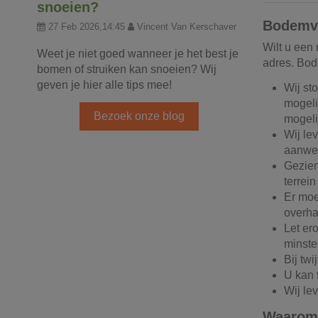
snoeien?
Bodemver
27 Feb 2026,14:45
Vincent Van Kerschaver
Wilt u een
Weet je niet goed wanneer je het best je
adres. Bode
bomen of struiken kan snoeien? Wij
geven je hier alle tips mee!
Wij st
mogeli
Bezoek onze blog
mogeli
Wij le
aanwez
Gezien
terrei
Er moet
overha
Let er
minste
Bij twi
U kan t
Wij le
Waarom 