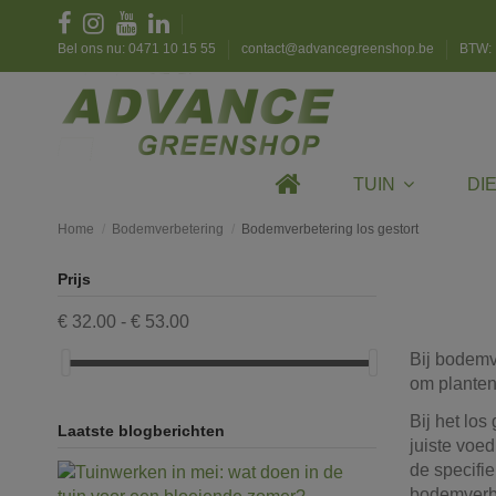
Bel ons nu: 0471 10 15 55
contact@advancegreenshop.be
BTW: 
TUIN
DI
Home
Bodemverbetering
Bodemverbetering los gestort
Prijs
€ 32.00 - € 53.00
Bij bodemv
om planten 
Bij het los
Laatste blogberichten
juiste voe
de specifi
bodemverbe