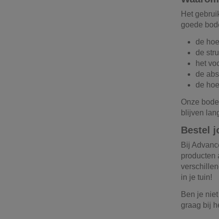
Het gebrui
goede bode
de hoe
de str
het vo
de abs
de hoe
Onze bodem
blijven la
Bestel 
Bij Advanc
producten 
verschillen
in je tuin!
Ben je nie
graag bij h