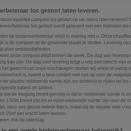
beteraar los gestort laten leveren.
 mooie kwaliteit compost los gestort op uw adres laten leveren?
mverbeteraar los gestort wordt geleverd met een kiptrailer die 
orten de bodemverbeteraar altijd in overleg met u. Onze chauffeur
jk is de compost op de gewenste plaats te storten. Levering op d
jk door omstandigheden.
veren onze compost altijd binnen de week. De dag van levering wo
ig kan zijn. De dag voor levering krijgt u nog een bericht van on
 het gewicht van onze vrachtwagen storten wij enkel af vanop
n onverhard is, neemt u best contact met ons op voor de mogelij
 ter plaatse voldoende ruimte zijn om achteruit te rijden en los
ngende kabels en takken.
op dat de toegang breed genoeg is dat er voldoende ruimte is 
ns 3.50m breed zijn en er moet voldoende ruimte zijn voor de v
jfel, stuur ons gerust enkele foto's, zodat wij de situatie voor u 
ot 15m³ per vracht laten leveren.
veren ook op zaterdag.
is een goede bodemverbeteraar belangrijk?