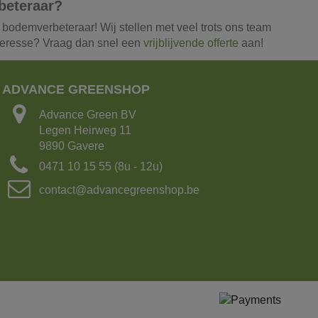
rbeteraar?
bodemverbeteraar! Wij stellen met veel trots ons team
nteresse? Vraag dan snel een
vrijblijvende offerte
aan!
ADVANCE GREENSHOP
Advance Green BV
Legen Heirweg 11
9890 Gavere
0471 10 15 55 (8u - 12u)
contact@advancegreenshop.be