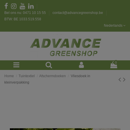
Bel ons nu: 0471 10 15 55
contact@advancegreenshop.be
BTW: BE 1033.519.558
Nederlands
0
Home
Tuintextiel
Afschermdoeken
Vliesdoek in
kleinverpakking