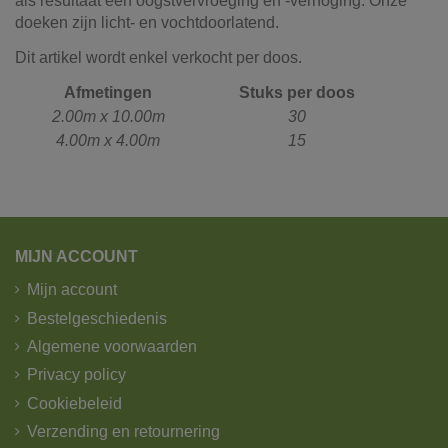
als resultaat een oogstvervroeging en -verhoging. Onze
doeken zijn licht- en vochtdoorlatend.
Dit artikel wordt enkel verkocht per doos.
Afmetingen
Stuks per doos
2.00m x 10.00m
30
4.00m x 4.00m
15
Referentie
511077
Onze vrachtwagens leveren uw zand,
grond, grind, schors, ...
De laatste jaren hebben wij veel geïnvesteerd in het
MIJN ACCOUNT
uitbreiden en moderniseren van ons wagenpark. We
Mijn account
beschikken over de modernste trucks, die voldoen aan de
strengste milieunormen. Wij hebben verschillende kippers
Bestelgeschiedenis
en kraanwagens ter uwer beschikking met variërende
Algemene voorwaarden
laadvolumes en -vermogens. De laadvolumes kunnen
Privacy policy
variëren van 10m³ tot 30m³.
Cookiebeleid
U wenst graag een losse levering?
Verzending en retournering