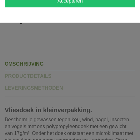
Accepteren
✓
Klantenbeoordeling
9.5/10
✓
Veilig betalen
OMSCHRIJVING
PRODUCTDETAILS
LEVERINGSMETHODEN
Vliesdoek in kleinverpakking.
Bescherm je gewassen tegen kou, wind, hagel, insecten
en vogels met ons polypropyleendoek met een gewicht
van 17g/m³. Onder het doek ontstaat een microklimaat met