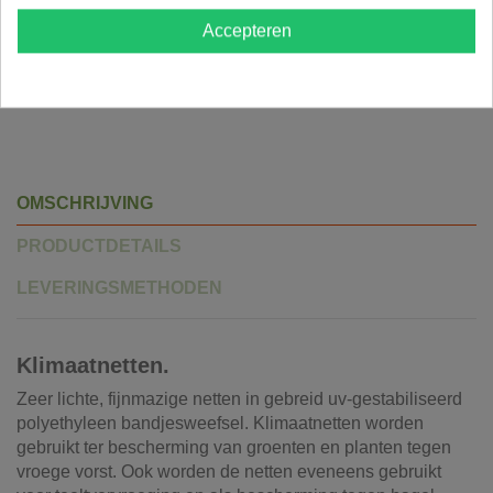
✓
Klantenbeoordeling
9.5/10
Accepteren
✓
Veilig betalen
OMSCHRIJVING
PRODUCTDETAILS
LEVERINGSMETHODEN
Klimaatnetten.
Zeer lichte, fijnmazige netten in gebreid uv-gestabiliseerd
polyethyleen bandjesweefsel. Klimaatnetten worden
gebruikt ter bescherming van groenten en planten tegen
vroege vorst. Ook worden de netten eveneens gebruikt