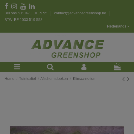
Bel ons nu: 0471 10 15 55
contact@advancegreenshop.be
BTW: BE 1033.519.558
Nederlands
0
Home
Tuintextiel
Afschermdoeken
Klimaatnetten