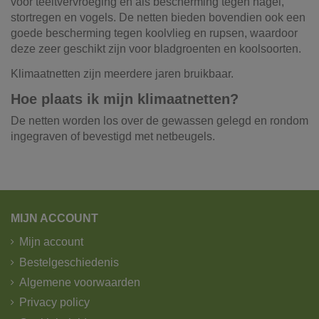
voor teeltvervroeging en als bescherming tegen hagel,
stortregen en vogels. De netten bieden bovendien ook een
goede bescherming tegen koolvlieg en rupsen, waardoor
deze zeer geschikt zijn voor bladgroenten en koolsoorten.
Klimaatnetten zijn meerdere jaren bruikbaar.
Hoe plaats ik mijn klimaatnetten?
De netten worden los over de gewassen gelegd en rondom
ingegraven of bevestigd met netbeugels.
Referentie
511082
Onze vrachtwagens leveren uw zand,
grond, grind, schors, ...
De laatste jaren hebben wij veel geïnvesteerd in het
MIJN ACCOUNT
uitbreiden en moderniseren van ons wagenpark. We
Mijn account
beschikken over de modernste trucks, die voldoen aan de
strengste milieunormen. Wij hebben verschillende kippers
Bestelgeschiedenis
en kraanwagens ter uwer beschikking met variërende
Algemene voorwaarden
laadvolumes en -vermogens. De laadvolumes kunnen
Privacy policy
variëren van 10m³ tot 30m³.