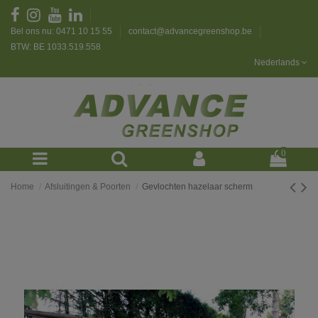
Bel ons nu: 0471 10 15 55
contact@advancegreenshop.be
BTW: BE 1033.519.558
Nederlands
0
Home
Afsluitingen & Poorten
Gevlochten hazelaar scherm