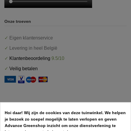
Onze troeven
✓
Eigen klantenservice
✓
Levering in heel België
✓
Klantenbeoordeling
9.5/10
✓
Veilig betalen
OMSCHRIJVING
Hoi daar!
Wij zijn de cookies van deze tuinwinkel.
We helpen
je bezoek zo soepel mogelijk te laten verlopen en geven
PRODUCTDETAILS
Advance Greenshop inzicht om onze dienstverlening te