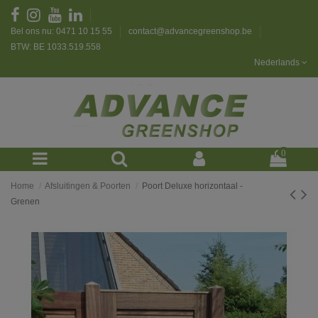
Bel ons nu: 0471 10 15 55
contact@advancegreenshop.be
BTW: BE 1033.519.558
Nederlands
0
Home
Afsluitingen & Poorten
Poort Deluxe horizontaal -
Grenen