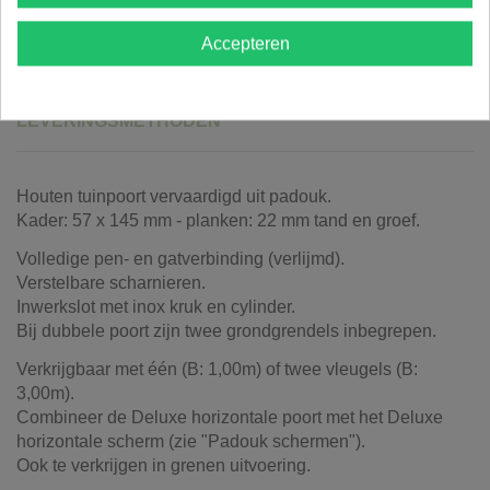
OMSCHRIJVING
Accepteren
PRODUCTDETAILS
LEVERINGSMETHODEN
Houten tuinpoort vervaardigd uit padouk.
Kader: 57 x 145 mm - planken: 22 mm tand en groef.
Volledige pen- en gatverbinding (verlijmd).
Verstelbare scharnieren.
Inwerkslot met inox kruk en cylinder.
Bij dubbele poort zijn twee grondgrendels inbegrepen.
Verkrijgbaar met één (B: 1,00m) of twee vleugels (B:
3,00m).
Combineer de Deluxe horizontale poort met het Deluxe
horizontale scherm (zie "Padouk schermen").
Ook te verkrijgen in grenen uitvoering.