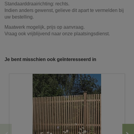
Standaarddraairichting: rechts.
Indien anders gewenst, gelieve dit apart te vermelden bij
uw bestelling.
Maatwerk mogelijk, prijs op aanvraag.
Vraag ook vrijblijvend naar onze plaatsingsdienst.
Referentie
24017
Onze vrachtwagens leveren uw zand,
grond, grind, schors, ...
Je bent misschien ook geïnteresseerd in
De laatste jaren hebben wij veel geïnvesteerd in het
uitbreiden en moderniseren van ons wagenpark. We
beschikken over de modernste trucks, die voldoen aan de
strengste milieunormen. Wij hebben verschillende kippers
en kraanwagens ter uwer beschikking met variërende
laadvolumes en -vermogens. De laadvolumes kunnen
variëren van 10m³ tot 30m³.
U wenst graag een losse levering?
Hiervoor moet er voldoende plaats zijn om achteruit