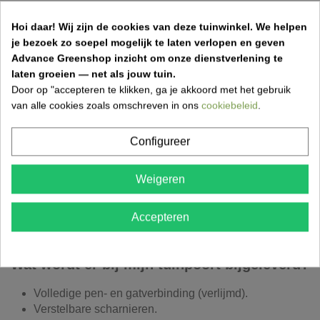
De Grenen tuinpoort Modern is verkrijgbaar in
Hoi daar!
Wij zijn de cookies van deze tuinwinkel.
We helpen
verschillende maten en kleuren, zodat deze perfect bij
je bezoek zo soepel mogelijk te laten verlopen en geven
jouw tuin past. Als je op zoek bent naar een mooie,
Advance Greenshop inzicht om onze dienstverlening te
functionele en duurzame tuinpoort, is de Grenen tuinpoort
laten groeien — net als jouw tuin.
Modern een uitstekende keuze.
Door op "accepteren te klikken, ga je akkoord met het gebruik
De tuinpoort met halve boog bestaat uit grenen planken
van alle cookies zoals omschreven in ons
cookiebeleid
.
met tand en groef. De tuinpoort straalt een rustieke en
landelijke charme uit en is de ideale blikvanger voor je tuin
Configureer
of patio. De tuinpoort wordt geleverd met verstelbare
scharnieren en oplegslot met klink en cylinder. De tuinpoort
Weigeren
is verkrijgbaar met één (B: 1,00m) of twee vleugels (B:
3,00m).
Accepteren
Combineer je tuinpoort met één van onze
grenen
schermen
.
Wat wordt er bij mijn tuinpoort bijgeleverd?
Volledige pen- en gatverbinding (verlijmd).
Verstelbare scharnieren.