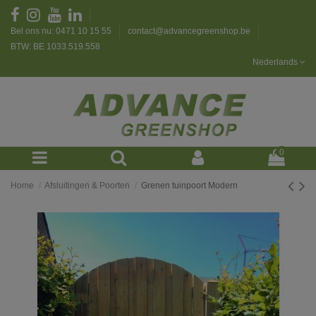
Bel ons nu: 0471 10 15 55
contact@advancegreenshop.be
BTW: BE 1033.519.558
Nederlands
0
Home
Afsluitingen & Poorten
Grenen tuinpoort Modern