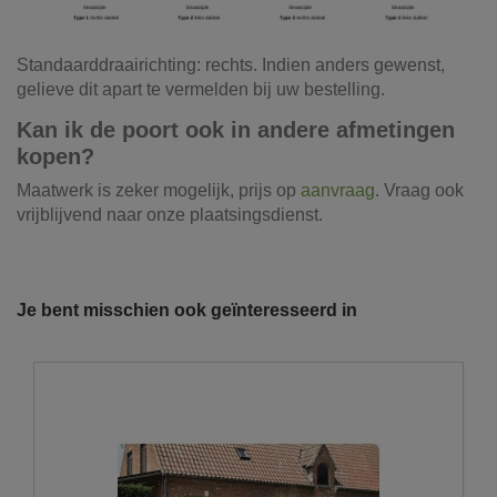
Standaarddraairichting: rechts. Indien anders gewenst,
gelieve dit apart te vermelden bij uw bestelling.
Kan ik de poort ook in andere afmetingen
kopen?
Maatwerk is zeker mogelijk, prijs op
aanvraag
. Vraag ook
vrijblijvend naar onze plaatsingsdienst.
Referentie
23963
Onze vrachtwagens leveren uw zand,
grond, grind, schors, ...
Je bent misschien ook geïnteresseerd in
De laatste jaren hebben wij veel geïnvesteerd in het
uitbreiden en moderniseren van ons wagenpark. We
beschikken over de modernste trucks, die voldoen aan de
strengste milieunormen. Wij hebben verschillende kippers
en kraanwagens ter uwer beschikking met variërende
laadvolumes en -vermogens. De laadvolumes kunnen
variëren van 10m³ tot 30m³.