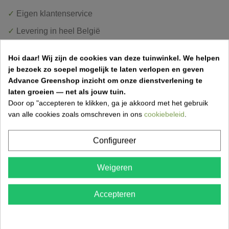
✓
Eigen klantenservice
✓
Levering in heel België
✓
Klantenbeoordeling
9.5/10
Hoi daar!
Wij zijn de cookies van deze tuinwinkel.
We helpen
✓
Veilig betalen
je bezoek zo soepel mogelijk te laten verlopen en geven
Advance Greenshop inzicht om onze dienstverlening te
laten groeien — net als jouw tuin.
Door op "accepteren te klikken, ga je akkoord met het gebruik
van alle cookies zoals omschreven in ons
cookiebeleid
.
OMSCHRIJVING
Configureer
PRODUCTDETAILS
Weigeren
LEVERINGSMETHODEN
Accepteren
Houten tuinpoort vervaardigd uit padouk.
Kader: 57 x 145 mm - planken: 22 mm tand en groef.