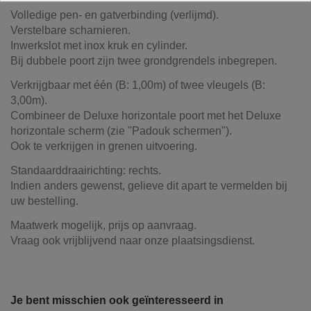
Volledige pen- en gatverbinding (verlijmd).
Verstelbare scharnieren.
Inwerkslot met inox kruk en cylinder.
Bij dubbele poort zijn twee grondgrendels inbegrepen.
Verkrijgbaar met één (B: 1,00m) of twee vleugels (B:
3,00m).
Combineer de Deluxe horizontale poort met het Deluxe
horizontale scherm (zie "Padouk schermen").
Ook te verkrijgen in grenen uitvoering.
Standaarddraairichting: rechts.
Indien anders gewenst, gelieve dit apart te vermelden bij
uw bestelling.
Maatwerk mogelijk, prijs op aanvraag.
Vraag ook vrijblijvend naar onze plaatsingsdienst.
Referentie
24017
Onze vrachtwagens leveren uw zand,
grond, grind, schors, ...
Je bent misschien ook geïnteresseerd in