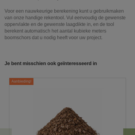
Voor een nauwkeurige berekening kunt u gebruikmaken
van onze handige rekentool. Vul eenvoudig de gewenste
oppervlakte en de gewenste laagdikte in, en de tool
berekent automatisch het aantal kubieke meters
boomschors dat u nodig heeft voor uw project.
Product kleur
Lichtbruin - bruin
Onze vrachtwagens leveren uw zand,
grond, grind, schors, ...
Productnaam
Gezeefde stamhoutsnippers
Je bent misschien ook geïnteresseerd in
De laatste jaren hebben wij veel geïnvesteerd in het
Ook gekend als
Houtchips
uitbreiden en moderniseren van ons wagenpark. We
Aanbieding!
beschikken over de modernste trucks, die voldoen aan de
Origine
België
strengste milieunormen. Wij hebben verschillende kippers
en kraanwagens ter uwer beschikking met variërende
Referentie
BOO001
laadvolumes en -vermogens. De laadvolumes kunnen
variëren van 10m³ tot 30m³.
U wenst graag een losse levering?
Hiervoor moet er voldoende plaats zijn om achteruit