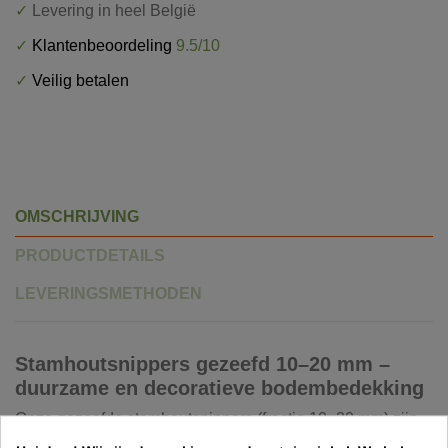
✓
Levering in heel België
✓
Klantenbeoordeling
9.5/10
✓
Veilig betalen
OMSCHRIJVING
PRODUCTDETAILS
LEVERINGSMETHODEN
Stamhoutsnippers gezeefd 10–20 mm –
duurzame en decoratieve bodembedekking
Onze gezeefde stamhoutsnippers (fractie 10–20 mm) zijn
hoogwaardige, zuivere houtsnippers afkomstig van