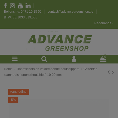
Bel ons nu: 0471 10 15 55
contact@advancegreenshop.be
BTW: BE 1033.519.558
Nederlands
0
Home
Boomschors en valdempende houtsnippers
Gezeefde
stamhoutsnippers (houtchips) 10-20 mm
Aanbieding!
-5%