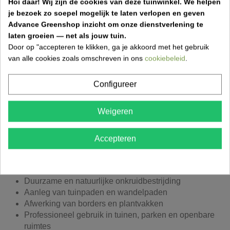
Hoi daar!
Wij zijn de cookies van deze tuinwinkel.
We helpen
boomstammen die niet verder verwerkt kunnen worden tot
je bezoek zo soepel mogelijk te laten verlopen en geven
brandhout. Dankzij de zorgvuldige zeving bevatten deze
Advance Greenshop inzicht om onze dienstverlening te
snippers geen bladeren of takjes, wat zorgt voor een nette
laten groeien — net als jouw tuin.
en uniforme uitstraling. De snippers zijn van lokale
Door op "accepteren te klikken, ga je akkoord met het gebruik
Belgische oorsprong en vormen een ecologisch
van alle cookies zoals omschreven in ons
cookiebeleid
.
verantwoorde keuze voor tuin en landschap.
Door hun stevige structuur hebben stamhoutsnippers een
Configureer
langere levensduur dan kruinhoutsnippers, waardoor ze
minder snel verteren en langdurig hun decoratieve en
Weigeren
beschermende functie behouden.
Toepassingen van gezeefde
Accepteren
stamhoutsnippers
Bodembedekking tussen planten en struiken
Duurzame en natuurlijke onkruidbestrijding
Aanleg van tuinpaden en wandelpaden
Afwerking van borders en plantvakken
Professioneel gebruik in tuinen, parken en openbare
ruimtes