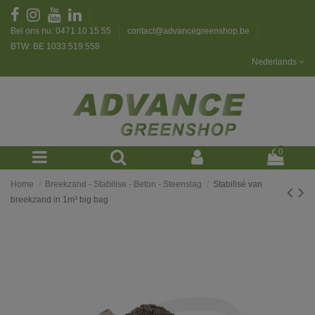
Bel ons nu: 0471 10 15 55
contact@advancegreenshop.be
BTW: BE 1033.519.558
Nederlands
0
Home
Breekzand - Stabilise - Beton - Steenslag
Stabilisé van
breekzand in 1m³ big bag