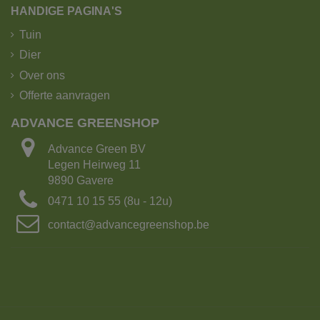
HANDIGE PAGINA'S
Tuin
Dier
Over ons
Offerte aanvragen
ADVANCE GREENSHOP
De kipoplegger heeft het grootste laadvermogen!
Advance Green BV
Laadvermogen: 25 ton of 15m³ grond
Legen Heirweg 11
Aantal Big bags: 15
9890 Gavere
Lengte: 16.5 m
0471 10 15 55 (8u - 12u)
Breedte: 2.70m
Met kraanarm
contact@advancegreenshop.be
2. Kipvrachtwagen met 4-asser met kraan.