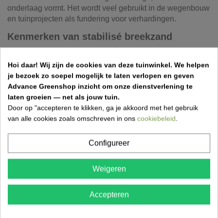
onderlaag vormt. Het wordt veel gebruikt in de wegenbouw
en tuinprojecten als fundering voor verhardingen.
Kenmerken van stabilisé breekzand
Basis: Breekzand met bindmiddel
Hoi daar!
Wij zijn de cookies van deze tuinwinkel.
We helpen
Verpakking: Big bag 1m³
je bezoek zo soepel mogelijk te laten verlopen en geven
Toepassing: Fundering en onderlaag
Advance Greenshop inzicht om onze dienstverlening te
Eigenschappen: Sterk, verdichtbaar en stabiel
laten groeien — net als jouw tuin.
Gebruik: Klaar voor verwerking op de werf
Door op "accepteren te klikken, ga je akkoord met het gebruik
van alle cookies zoals omschreven in ons
cookiebeleid
.
Voordelen van stabilisé
Configureer
Hoge stabiliteit: Zeer stevige funderingslaag
Goed verdichtbaar: Ideaal voor bestrating
Gebruiksklaar: Direct toepasbaar op de werf
Weigeren
Duurzaam: Lange levensduur van de onderbouw
Veelzijdig: Geschikt voor diverse toepassingen
Accepteren
Toepassingen