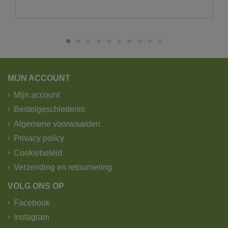
toegang van het park.
U wenst graag een levering via de
pakjesdienst?
Pakketjes worden verzonden door B-post.
Wij verzenden pakketjes tot 25kg.
MIJN ACCOUNT
Zichtdoeken en afschermdoeken worden verzonden
Mijn account
door GLS.
Bestelgeschiedenis
1. Standaard levering - trekker -
Algemene voorwaarden
kipoplegger met kraan.
Privacy policy
Cookiebeleid
Verzending en retournering
VOLG ONS OP
Facebook
Instagram