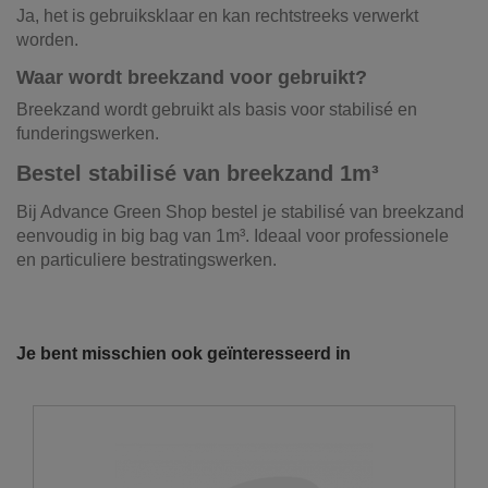
Ja, het is gebruiksklaar en kan rechtstreeks verwerkt
worden.
Waar wordt breekzand voor gebruikt?
Breekzand wordt gebruikt als basis voor stabilisé en
funderingswerken.
Bestel stabilisé van breekzand 1m³
Bij Advance Green Shop bestel je stabilisé van breekzand
eenvoudig in big bag van 1m³. Ideaal voor professionele
en particuliere bestratingswerken.
Productnaam
Stabilisé van breekzand
Onze vrachtwagens leveren uw zand,
grond, grind, schors, ...
Soortelijk gewicht
1700kg/m³
Je bent misschien ook geïnteresseerd in
De laatste jaren hebben wij veel geïnvesteerd in het
Zandsoort
breekzand
uitbreiden en moderniseren van ons wagenpark. We
beschikken over de modernste trucks, die voldoen aan de
Referentie
155110
strengste milieunormen. Wij hebben verschillende kippers
en kraanwagens ter uwer beschikking met variërende