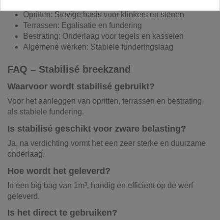
Opritten: Stevige basis voor klinkers en stenen
Terrassen: Egalisatie en fundering
Bestrating: Onderlaag voor tegels en kasseien
Algemene werken: Stabiele funderingslaag
FAQ – Stabilisé breekzand
Waarvoor wordt stabilisé gebruikt?
Voor het aanleggen van opritten, terrassen en bestrating
als stabiele fundering.
Is stabilisé geschikt voor zware belasting?
Ja, na verdichting vormt het een zeer sterke en duurzame
onderlaag.
Hoe wordt het geleverd?
In een big bag van 1m³, handig en efficiënt op de werf
geleverd.
Is het direct te gebruiken?