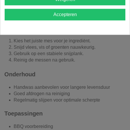
Roestvrij en hygiënisch
Geschikt voor alle soorten voedsel
Stevig en betrouwbaar in gebruik
Accepteren
Hoe gebruik je de snijset?
Kies het juiste mes voor je ingrediënt.
Snijd vlees, vis of groenten nauwkeurig.
Gebruik op een stabiele snijplank.
Reinig de messen na gebruik.
Onderhoud
Handwas aanbevolen voor langere levensduur
Goed afdrogen na reiniging
Regelmatig slijpen voor optimale scherpte
Toepassingen
BBQ voorbereiding