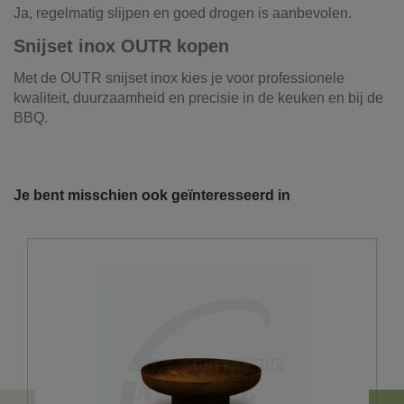
Ja, regelmatig slijpen en goed drogen is aanbevolen.
Snijset inox OUTR kopen
Met de OUTR snijset inox kies je voor professionele
kwaliteit, duurzaamheid en precisie in de keuken en bij de
BBQ.
Referentie
BK014
Onze vrachtwagens leveren uw zand,
grond, grind, schors, ...
Je bent misschien ook geïnteresseerd in
De laatste jaren hebben wij veel geïnvesteerd in het
uitbreiden en moderniseren van ons wagenpark. We
beschikken over de modernste trucks, die voldoen aan de
strengste milieunormen. Wij hebben verschillende kippers
en kraanwagens ter uwer beschikking met variërende
laadvolumes en -vermogens. De laadvolumes kunnen
variëren van 10m³ tot 30m³.
U wenst graag een losse levering?