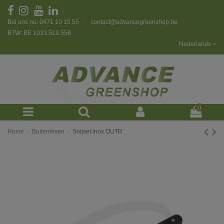
Bel ons nu: 0471 10 15 55
contact@advancegreenshop.be
BTW: BE 1033.519.558
Nederlands
0
Home
Buitenleven
Snijset inox OUTR