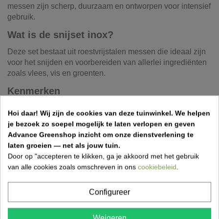
messen zijn scherp, duurzaam en ontworpen voor intensief
gebruik.
Wat is de snijset inox?
Deze set bestaat uit roestvrijstalen messen die ideaal zijn
voor het snijden en voorbereiden van allerlei ingrediënten
zoals vlees, vis en groenten.
Kenmerken
Merk: OUTR
Hoi daar!
Wij zijn de cookies van deze tuinwinkel.
We helpen
Materiaal: inox (roestvrij staal)
je bezoek zo soepel mogelijk te laten verlopen en geven
Scherpe en duurzame messen
Advance Greenshop inzicht om onze dienstverlening te
Geschikt voor BBQ en keuken
laten groeien — net als jouw tuin.
Hygiënisch en onderhoudsvriendelijk
Door op "accepteren te klikken, ga je akkoord met het gebruik
van alle cookies zoals omschreven in ons
cookiebeleid
.
Voordelen
Configureer
Langdurige scherpte
Professionele snijprestaties
Weigeren