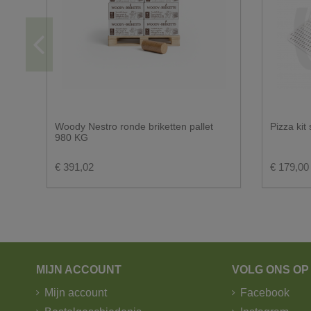
Referentie
BK058
Bij twijfel, stuur ons gerust enkele foto's.
Hoeveel plaats moet je vrijhouden voor e
Woody Nestro ronde briketten pallet
Pizza kit
980 KG
€ 391,02
€ 179,00
MIJN ACCOUNT
VOLG ONS OP
U wenst graag een levering in big bag?
Mijn account
Facebook