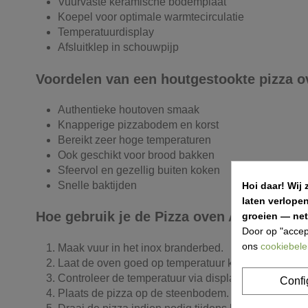
Vuurvaste keramische bodemplaat
Koepel voor optimale warmtecirculatie
Temperatuurdisplay
Afsluitklep in schouwpijp
Voordelen van een houtgestookte pizza o
Authentieke houtoven smaak
Knapperige pizzabodem en korst
Bereikt zeer hoge temperaturen
Ook geschikt voor brood bakken
Sfeervol en gezellig buiten koken
Snelle baktijden
Hoi daar!
Wij 
laten verlope
Hoe gebruik je de Pizza oven Antonio?
groeien — net 
Door op "accep
ons
cookiebele
Maak vuur in het inox branderbed.
Laat de oven goed op temperatuur komen.
Controleer de temperatuur via display.
Confi
Plaats de pizza op de steenbodem.