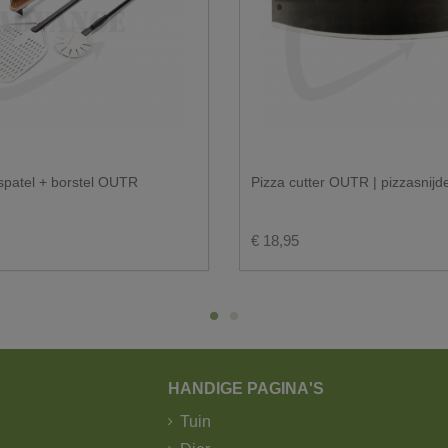
en losse levering?
 spatel + borstel OUTR
Pizza cutter OUTR | pizzasnij
€ 18,95
HANDIGE PAGINA'S
Tuin