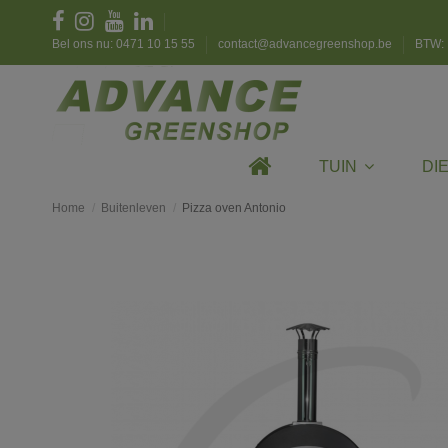
Bel ons nu: 0471 10 15 55
contact@advancegreenshop.be
BTW: 
TUIN
DI
Home
Buitenleven
Pizza oven Antonio