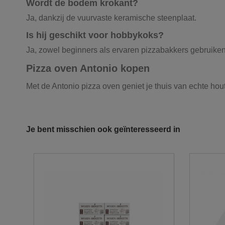
Wordt de bodem krokant?
Ja, dankzij de vuurvaste keramische steenplaat.
Is hij geschikt voor hobbykoks?
Ja, zowel beginners als ervaren pizzabakkers gebruike
Pizza oven Antonio kopen
Met de Antonio pizza oven geniet je thuis van echte hou
Materiaal
Onze vrachtwagens leveren uw zand, grond
Gewicht
De laatste jaren hebben wij veel geïnvesteerd in het u
Je bent misschien ook geïnteresseerd in
milieunormen. Wij hebben verschillende kippers en kr
Kleur
10m³ tot 30m³.
Brandstof
U wenst graag een losse levering?
Wielen
Hiervoor moet er voldoende plaats zijn om achteruit t
Gezien het gewicht van de vrachtwagen storten wi
Aspan
Hou ook rekening met overhangende kabels en ta
De doorgang moet minstens 3.50m te zijn en er moe