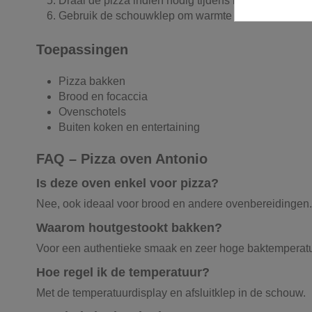
Draai de pizza indien nodig tijdens het bakken.
Gebruik de schouwklep om warmte te regelen.
Toepassingen
Pizza bakken
Brood en focaccia
Ovenschotels
Buiten koken en entertaining
FAQ – Pizza oven Antonio
Is deze oven enkel voor pizza?
Nee, ook ideaal voor brood en andere ovenbereidingen.
Waarom houtgestookt bakken?
Voor een authentieke smaak en zeer hoge baktemperat
Hoe regel ik de temperatuur?
Met de temperatuurdisplay en afsluitklep in de schouw.