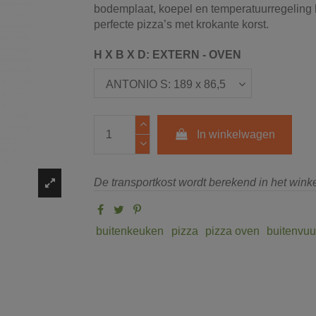
bodemplaat, koepel en temperatuurregeling 
perfecte pizza’s met krokante korst.
H X B X D: EXTERN - OVEN
In winkelwagen
De transportkost wordt berekend in het win
buitenkeuken
pizza
pizza oven
buitenvuu