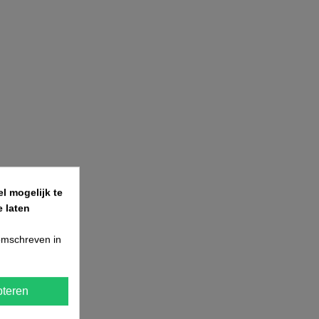
l mogelijk te
 laten
 omschreven in
teren