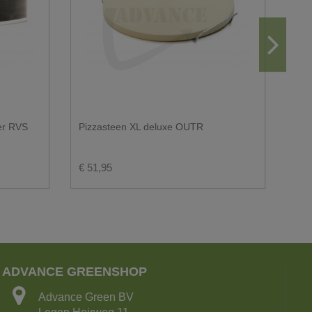
der RVS
Pizzasteen XL deluxe OUTR
Piz
€ 51,95
€ 3
ADVANCE GREENSHOP
Advance Green BV