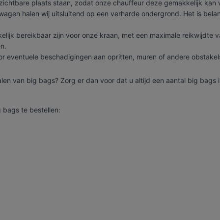
zichtbare plaats staan, zodat onze chauffeur deze gemakkelijk kan 
gen halen wij uitsluitend op een verharde ondergrond. Het is belan
lijk bereikbaar zijn voor onze kraan, met een maximale reikwijdte 
n.
oor eventuele beschadigingen aan opritten, muren of andere obstakels
len van big bags? Zorg er dan voor dat u altijd een aantal big bags i
 bags te bestellen:
, grind, schors, ...
itbreiden en moderniseren van ons wagenpark. We beschikken ov
aanwagens ter uwer beschikking met variërende laadvolumes e