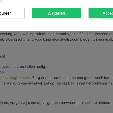
id
.
ing van onze tuinproducten? Gooi deze niet weg! Hergebruik ze om uw
gureer
Weigeren
Accep
t? Bestel eerst uw lege big bags; u kunt er eenvoudig nog bijbestel
Geef deze mee met de chauffeur tijdens de ophaling van de gevulde 
ering van uw tuinproducten en betaal slechts één keer verzendkoste
gebreide assortiment. Voor bijna elke afvalstroom bieden wij een ec
val
alzak opsturen indien nodig.
po.
s
aanvraagformulier
. Zorg ervoor dat de zak op een goed bereikbare 
e verwerking van uw afval. Let op: de big bag is niet herbruikbaar n
deren, vragen wij u om de volgende voorwaarden in acht te nemen: