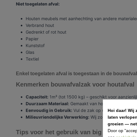
Niet toegelaten afval:
Houten meubels met aanhechting van andere materiale
Verbrand hout
Gedrenkt of rot hout
Papier
Kunststof
Glas
Textiel
Enkel toegelaten afval is toegestaan in de bouwafval
Kenmerken bouwafvalzak voor houtafval
Capaciteit:
1m³ (tot 1500 kg) – geschikt voor aanzienli
Duurzaam Materiaal:
Gemaakt van hoogwaardig, scheur
Eenvoudig in Gebruik:
Vul de zak op uw eigen tempo en
Hoi daar!
Wij 
Milieuvriendelijke Verwerking:
Wij zorgen voor een du
laten verlope
groeien — net 
Door op "accep
Tips voor het gebruik van big bags