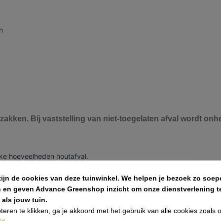
n
zakken. Bij vaststelling van niet-toegelaten afval wordt on
jke hoeveelheden houtafval.
vast materiaal dat bestand is tegen zware belasting.
 geef ons een seintje wanneer deze vol is voor ophaling.
zijn de cookies van deze tuinwinkel.
We helpen je bezoek zo soepe
urzame verwerking van uw afval, zodat u met een gerust hart kunt a
n en geven Advance Greenshop inzicht om onze dienstverlening te
als jouw tuin.
teren te klikken, ga je akkoord met het gebruik van alle cookies zoals