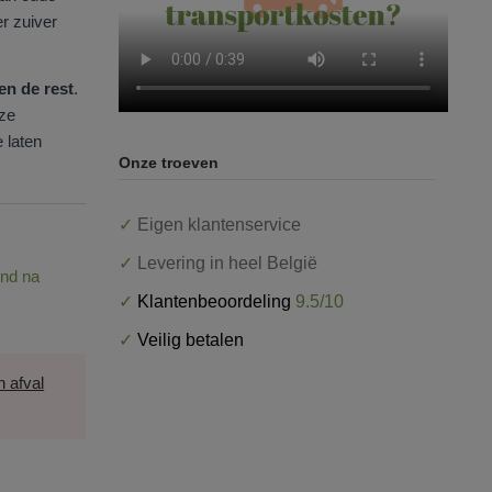
r zuiver
en de rest
.
nze
 laten
Onze troeven
✓
Eigen klantenservice
✓
Levering in heel België
end na
✓
Klantenbeoordeling
9.5/10
✓
Veilig betalen
n afval