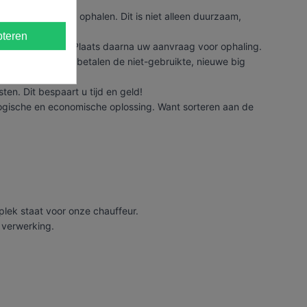
 afval te laten ophalen. Dit is niet alleen duurzaam,
teren
len indien nodig. Plaats daarna uw aanvraag voor ophaling.
big bags, en wij betalen de niet-gebruikte, nieuwe big
n. Dit bespaart u tijd en geld!
ologische en economische oplossing. Want sorteren aan de
plek staat voor onze chauffeur.
a verwerking.