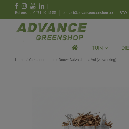
Bel ons nu: 0471 10 15 55
contact@advancegreenshop.be
BTW: 
TUIN
DI
Home
Containerdienst
Bouwafvalzak houtafval (verwerking)