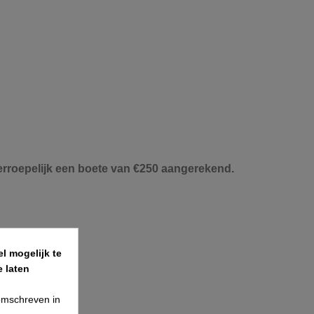
herroepelijk een boete van €250 aangerekend.
l mogelijk te
fvoeren.
 laten
 omschreven in