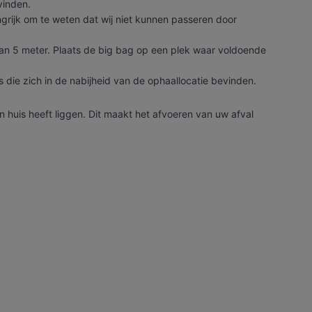
vinden.
grijk om te weten dat wij niet kunnen passeren door
van 5 meter. Plaats de big bag op een plek waar voldoende
 die zich in de nabijheid van de ophaallocatie bevinden.
n huis heeft liggen. Dit maakt het afvoeren van uw afval
er de modernste trucks, die voldoen aan de strengste
n -vermogens. De laadvolumes kunnen variëren van