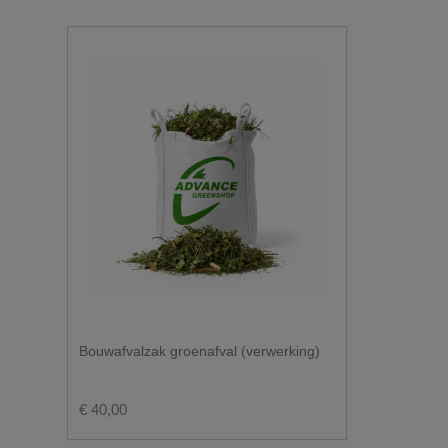
10m³ tot 30m³.
U wenst graag een losse levering?
Hiervoor moet er voldoende plaats zijn om achteruit t
Gezien het gewicht van de vrachtwagen storten wi
Hou ook rekening met overhangende kabels en ta
De doorgang moet minstens 3.50m te zijn en er moe
Bij twijfel, stuur ons gerust enkele foto's.
Hoeveel plaats moet je vrijhouden voor e
Bouwafvalzak groenafval (verwerking)
€ 40,00