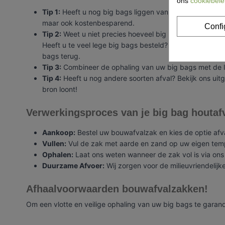
ons
cookiebele
Tip 1:
Heeft u nog big bags liggen van een eerdere lever
maar ook kostenbesparend.
Confi
Tip 2:
Weet u niet precies hoeveel big bags u nodig heef
Heeft u te veel lege big bags besteld? Geen probleem! 
bags terug.
Tip 3:
Combineer de ophaling van uw big bags met de lev
Tip 4:
Heeft u nog andere soorten afval? Bekijk ons uit
bron loont!
Verwerkingsproces van je big bag houtaf
Aankoop:
Bestel uw bouwafvalzak en kies de optie afv
Vullen:
Vul de zak met aarde en zand op uw eigen tem
Ophalen:
Laat ons weten wanneer de zak vol is via on
Duurzame Afvoer:
Wij zorgen voor de milieuvriendelijk
Afhaalvoorwaarden bouwafvalzakken!
Om een vlotte en veilige ophaling van uw big bags te garan