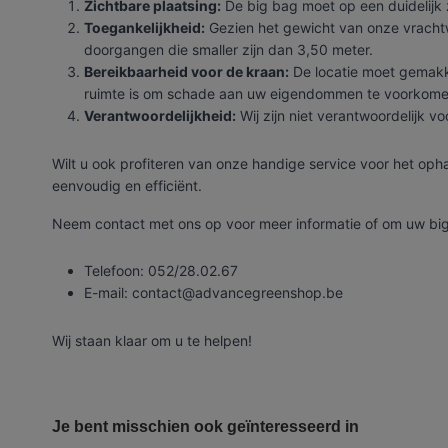
Zichtbare plaatsing:
De big bag moet op een duidelijk 
Toegankelijkheid:
Gezien het gewicht van onze vrachtwa
doorgangen die smaller zijn dan 3,50 meter.
Bereikbaarheid voor de kraan:
De locatie moet gemakke
ruimte is om schade aan uw eigendommen te voorkome
Verantwoordelijkheid:
Wij zijn niet verantwoordelijk v
Wilt u ook profiteren van onze handige service voor het opha
eenvoudig en efficiënt.
Neem contact met ons op voor meer informatie of om uw big
Telefoon: 052/28.02.67
E-mail: contact@advancegreenshop.be
Wij staan klaar om u te helpen!
Referentie
100017
Onze vrachtwagens leveren uw zand, grond
De laatste jaren hebben wij veel geïnvesteerd in het u
Je bent misschien ook geïnteresseerd in
milieunormen. Wij hebben verschillende kippers en kr