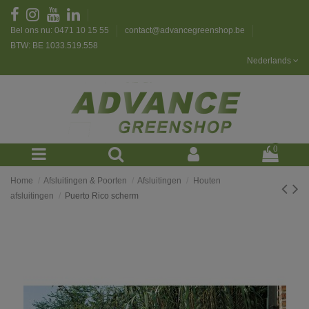
Bel ons nu: 0471 10 15 55
contact@advancegreenshop.be
BTW: BE 1033.519.558
Nederlands
0
Home
Afsluitingen & Poorten
Afsluitingen
Houten
afsluitingen
Puerto Rico scherm