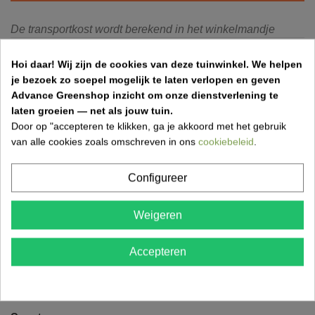
De transportkost wordt berekend in het winkelmandje
Hoi daar!
Wij zijn de cookies van deze tuinwinkel.
We helpen
Hoe bereken ik mijn verzendingskost?
je bezoek zo soepel mogelijk te laten verlopen en geven
Advance Greenshop inzicht om onze dienstverlening te
laten groeien — net als jouw tuin.
Door op "accepteren te klikken, ga je akkoord met het gebruik
van alle cookies zoals omschreven in ons
cookiebeleid
.
Configureer
Weigeren
Accepteren