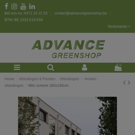
Bel ons nu: 0471 10 15 55
contact@advancegreenshop.be
BTW: BE 1033.519.558
Nederlands
0
Home
Afsluitingen & Poorten
Afsluitingen
Houten
afsluitingen
Milo scherm 180x180cm