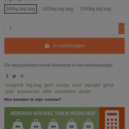
500kg big bag
1000kg big bag
1500kg big bag
In winkelwagen
De transportkost wordt berekend in het winkelmandje
siergrind
big bag
geel
oranje
rood
siersplit
grind
grijs
grauwacke
vittel
zandsteen
groen
Hoe bereken ik mijn volume?