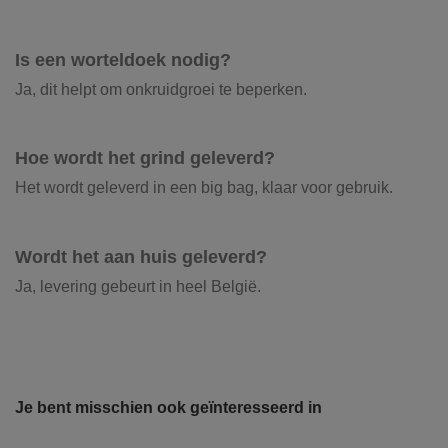
Is een worteldoek nodig?
Ja, dit helpt om onkruidgroei te beperken.
Hoe wordt het grind geleverd?
Het wordt geleverd in een big bag, klaar voor gebruik.
Wordt het aan huis geleverd?
Ja, levering gebeurt in heel België.
Product kleur
Geel, Beige, Oranje, Rood,
Onze vrachtwagens leveren uw zand,
Optie 1: Plaatsing voor sierpad.
Grijs
grond, grind, schors, ...
Je bent misschien ook geïnteresseerd in
Grind aanleggen zonder
Producttype
Gebroken
De laatste jaren hebben wij veel geïnvesteerd in het
grindstabilisatieplaat