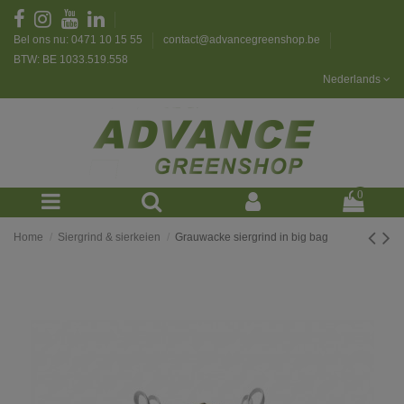
Bel ons nu: 0471 10 15 55
contact@advancegreenshop.be
BTW: BE 1033.519.558
Nederlands
0
Home
Siergrind & sierkeien
Grauwacke siergrind in big bag