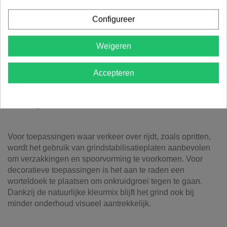
Tuinpaden: Voor een natuurlijke en stabiele
ondergrond
Configureer
Terrassen: Creëert een rustieke sfeer
Parkings: Ideaal voor voertuigen en dagelijks gebruik
Weigeren
Wegenbouw: Toepasbaar in infrastructuurprojecten
Decoratief beton: Voor een unieke afwerking
Siergrind: In tuinen, parken en voetpaden
Accepteren
Aanleg en onderhoud
Voor toepassingen waar verkeer over rijdt, zoals opritten,
wordt het gebruik van grindstabilisatieplaten aanbevolen
om verzakkingen en spoorvorming te voorkomen. Voor
decoratieve toepassingen is het aan te raden een
worteldoek te plaatsen om onkruidgroei tegen te gaan.
Dankzij de natuurlijke kleurmix blijft het grind ook bij
minder onderhoud visueel aantrekkelijk.