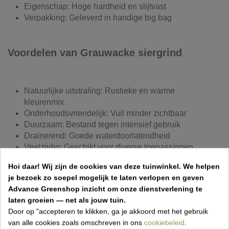
Eigenschap: Hoge hardheid en slijtvast
Verpakking: Geleverd in handige big bag
Voordelen van Grauwacke siergrind
Natuurlijke uitstraling: Rustieke en warme
kleurenmix
Onderhoudsvriendelijk: Vuil minder zichtbaar
Duurzaam: Bestand tegen intensief gebruik
Drainerend: Goede waterdoorlatendheid
Veelzijdig: Geschikt voor diverse toepassingen
Hoi daar!
Wij zijn de cookies van deze tuinwinkel.
We helpen
je bezoek zo soepel mogelijk te laten verlopen en geven
Toepassingen van Grauwacke siergrind
Advance Greenshop inzicht om onze dienstverlening te
laten groeien — net als jouw tuin.
Door op "accepteren te klikken, ga je akkoord met het gebruik
Opritten: Geschikt voor intensief gebruik
van alle cookies zoals omschreven in ons
cookiebeleid
.