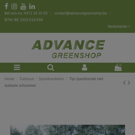
Bel ons nu: 0471 10 15 55
contact@advancegreenshop.be
BTW: BE 1033.519.558
Nederlands
0
Home
Tuinhout
Speeltoestellen
Tipi speeltoestel met
dubbele schommel