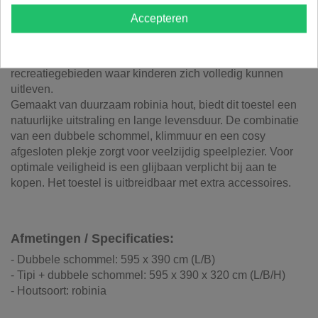
Advance Greenshop
Accepteren
De Tipi met Dubbele Schommel is een uniek en
avontuurlijk speeltoestel dat actief spelen combineert met
fantasierijk ontdekken. Ideaal voor tuinen, speelpleinen en
recreatiegebieden waar kinderen zich volledig kunnen
uitleven.
Gemaakt van duurzaam robinia hout, biedt dit toestel een
natuurlijke uitstraling en lange levensduur. De combinatie
van een dubbele schommel, klimmuur en een cosy
afgesloten plekje zorgt voor veelzijdig speelplezier. Voor
optimale veiligheid is een glijbaan verplicht bij aan te
kopen. Het toestel is uitbreidbaar met extra accessoires.
Afmetingen / Specificaties:
- Dubbele schommel: 595 x 390 cm (L/B)
- Tipi + dubbele schommel: 595 x 390 x 320 cm (L/B/H)
- Houtsoort: robinia