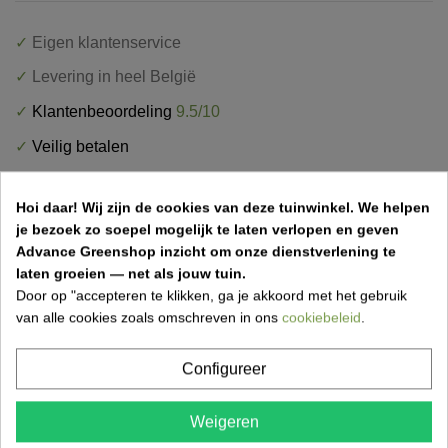
✓
Eigen klantenservice
✓
Levering in heel België
✓
Klantenbeoordeling
9.5/10
✓
Veilig betalen
Hoi daar!
Wij zijn de cookies van deze tuinwinkel.
We helpen
je bezoek zo soepel mogelijk te laten verlopen en geven
Advance Greenshop inzicht om onze dienstverlening te
laten groeien — net als jouw tuin.
OMSCHRIJVING
Door op "accepteren te klikken, ga je akkoord met het gebruik
van alle cookies zoals omschreven in ons
cookiebeleid
.
PRODUCTDETAILS
LEVERINGSMETHODEN
Configureer
Weigeren
Tipi met Dubbele Schommel kopen bij