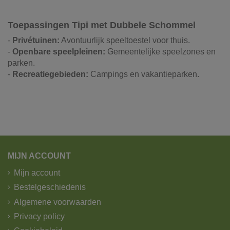
Toepassingen Tipi met Dubbele Schommel
-
Privétuinen:
Avontuurlijk speeltoestel voor thuis.
-
Openbare speelpleinen:
Gemeentelijke speelzones en
parken.
-
Recreatiegebieden:
Campings en vakantieparken.
Referentie
Speeltoestellen
Onze vrachtwagens leveren uw zand,
grond, grind, schors, ...
De laatste jaren hebben wij veel geïnvesteerd in het
MIJN ACCOUNT
uitbreiden en moderniseren van ons wagenpark. We
Mijn account
beschikken over de modernste trucks, die voldoen aan de
strengste milieunormen. Wij hebben verschillende kippers
Bestelgeschiedenis
en kraanwagens ter uwer beschikking met variërende
Algemene voorwaarden
laadvolumes en -vermogens. De laadvolumes kunnen
Privacy policy
variëren van 10m³ tot 30m³.