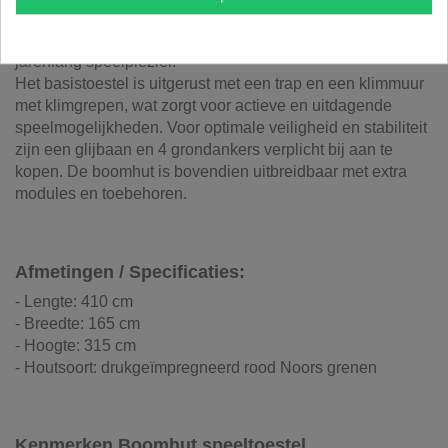
Gemaakt van drukgeïmpregneerd rood Noors grenen, biedt
deze constructie duurzaamheid en veiligheid voor
jarenlang speelplezier.
Het basistoestel is uitgerust met een trap en een klimmuur
met klimgrepen, wat zorgt voor actieve en uitdagende
speelmogelijkheden. Voor optimale veiligheid en stabiliteit
zijn een glijbaan en 4 grondankers verplicht bij aan te
kopen. De boomhut is bovendien uitbreidbaar met extra
modules en toebehoren.
Afmetingen / Specificaties:
- Lengte: 410 cm
- Breedte: 165 cm
- Hoogte: 315 cm
- Houtsoort: drukgeïmpregneerd rood Noors grenen
Kenmerken Boomhut speeltoestel