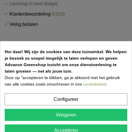
✓
Levering in heel België
✓
Klantenbeoordeling
9.5/10
✓
Veilig betalen
Hoi daar!
Wij zijn de cookies van deze tuinwinkel.
We helpen
je bezoek zo soepel mogelijk te laten verlopen en geven
OMSCHRIJVING
Advance Greenshop inzicht om onze dienstverlening te
laten groeien — net als jouw tuin.
PRODUCTDETAILS
Door op "accepteren te klikken, ga je akkoord met het gebruik
van alle cookies zoals omschreven in ons
cookiebeleid
.
LEVERINGSMETHODEN
Configureer
Boomhut speeltoestel kopen bij Advance
Greenshop
Weigeren
De Boomhut is een uitgebreid en avontuurlijk speeltoestel,
Accepteren
ideaal voor tuinen, speelpleinen en recreatiegebieden.