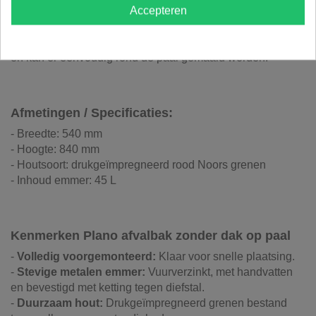
Accepteren
Deze volledig voorgemonteerde vuilbak wordt met een
paal stevig in de grond verankerd voor maximale stabiliteit.
Dankzij het doordachte ontwerp blijft de emmer uit het zicht
en kan er eenvoudig rond de paal gemaaid worden.
Afmetingen / Specificaties:
- Breedte: 540 mm
- Hoogte: 840 mm
- Houtsoort: drukgeïmpregneerd rood Noors grenen
- Inhoud emmer: 45 L
Kenmerken Plano afvalbak zonder dak op paal
-
Volledig voorgemonteerd:
Klaar voor snelle plaatsing.
-
Stevige metalen emmer:
Vuurverzinkt, met handvatten
en bevestigd met ketting tegen diefstal.
-
Duurzaam hout:
Drukgeïmpregneerd grenen bestand