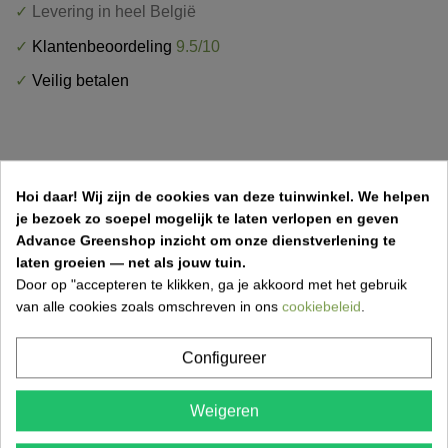
✓
Levering in heel België
✓
Klantenbeoordeling
9.5/10
✓
Veilig betalen
Hoi daar!
Wij zijn de cookies van deze tuinwinkel.
We helpen
OMSCHRIJVING
je bezoek zo soepel mogelijk te laten verlopen en geven
Advance Greenshop inzicht om onze dienstverlening te
PRODUCTDETAILS
laten groeien — net als jouw tuin.
Door op "accepteren te klikken, ga je akkoord met het gebruik
LEVERINGSMETHODEN
van alle cookies zoals omschreven in ons
cookiebeleid
.
Configureer
Plano afvalbak zonder dak op paal te
betonneren kopen bij Advance Greenshop
Weigeren
De Plano afvalbak zonder dak is een robuuste en
praktische oplossing voor afvalbeheer in buitenruimtes.