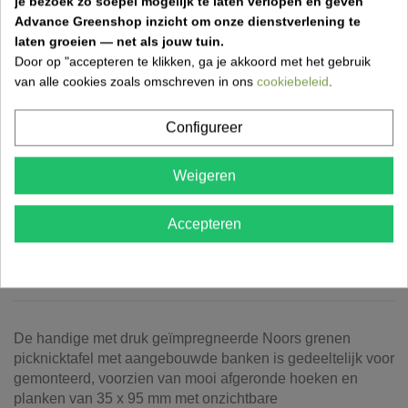
je bezoek zo soepel mogelijk te laten verlopen en geven
✓
Levering in heel België
Advance Greenshop inzicht om onze dienstverlening te
laten groeien — net als jouw tuin.
✓
Klantenbeoordeling
9.5/10
Door op "accepteren te klikken, ga je akkoord met het gebruik
✓
Veilig betalen
van alle cookies zoals omschreven in ons
cookiebeleid
.
Configureer
Weigeren
OMSCHRIJVING
Accepteren
PRODUCTDETAILS
LEVERINGSMETHODEN
De handige met druk geïmpregneerde Noors grenen
picknicktafel met aangebouwde banken is gedeeltelijk voor
gemonteerd, voorzien van mooi afgeronde hoeken en
planken van 35 x 95 mm met onzichtbare