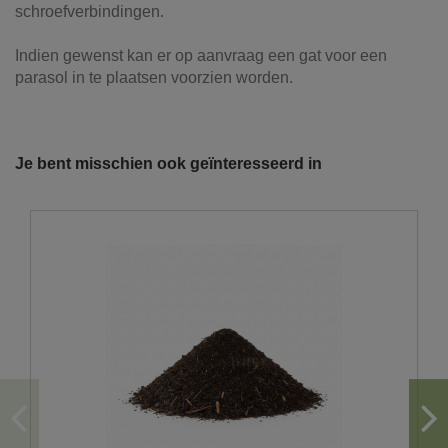
schroefverbindingen.
Indien gewenst kan er op aanvraag een gat voor een
parasol in te plaatsen voorzien worden.
Referentie
114314
Onze vrachtwagens leveren uw zand,
grond, grind, schors, ...
Je bent misschien ook geïnteresseerd in
De laatste jaren hebben wij veel geïnvesteerd in het
uitbreiden en moderniseren van ons wagenpark. We
beschikken over de modernste trucks, die voldoen aan de
strengste milieunormen. Wij hebben verschillende kippers
en kraanwagens ter uwer beschikking met variërende
laadvolumes en -vermogens. De laadvolumes kunnen
variëren van 10m³ tot 30m³.
U wenst graag een losse levering?
Hiervoor moet er voldoende plaats zijn om achteruit
te rijden en los af te storten.
Gezien het gewicht van de vrachtwagen storten wij