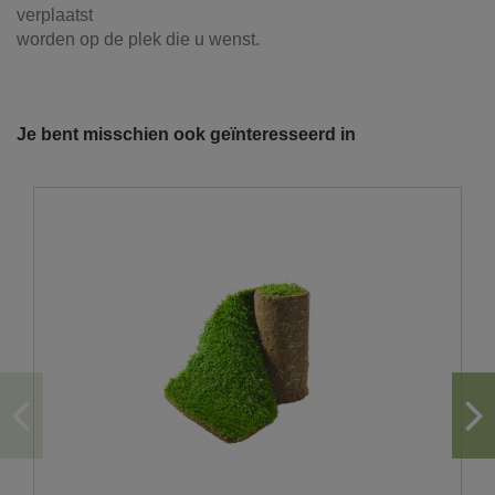
verplaatst
worden op de plek die u wenst.
Referentie
114304
Onze vrachtwagens leveren uw zand,
grond, grind, schors, ...
Je bent misschien ook geïnteresseerd in
De laatste jaren hebben wij veel geïnvesteerd in het
uitbreiden en moderniseren van ons wagenpark. We
beschikken over de modernste trucks, die voldoen aan de
strengste milieunormen. Wij hebben verschillende kippers
en kraanwagens ter uwer beschikking met variërende
laadvolumes en -vermogens. De laadvolumes kunnen
variëren van 10m³ tot 30m³.
U wenst graag een losse levering?
Hiervoor moet er voldoende plaats zijn om achteruit
te rijden en los af te storten.
Gezien het gewicht van de vrachtwagen storten wij
enkel af vanop een voldoende verharde ondergrond.
Hou ook rekening met overhangende kabels en