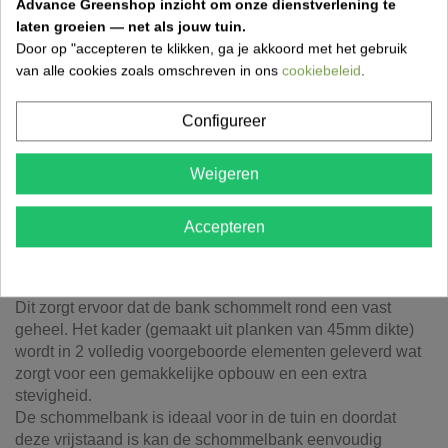
Advance Greenshop inzicht om onze dienstverlening te
laten groeien — net als jouw tuin.
Door op "accepteren te klikken, ga je akkoord met het gebruik
van alle cookies zoals omschreven in ons
cookiebeleid
.
OMSCHRIJVING
Configureer
PRODUCTDETAILS
LEVERINGSMETHODEN
Weigeren
Accepteren
De in druk geïmpregneerd rood Noors grenen
schommelbank wordt via de zijkanten opgehangen aan 4
stevige kettingen.
Dit zorgt ervoor dat de bank schommelt rond een vast
geheel. Het kader (gemaakt uit planken van 45mm dikte)
wordt in 2 volledig voorgeboorde elementen geleverd wat
zorgt voor een gemakkelijke opbouw en een extra
stevigheid.
De schommelbank is ideaal voor in de tuin en doordat
deze vrijstaand is kan de schommelbank eenvoudig