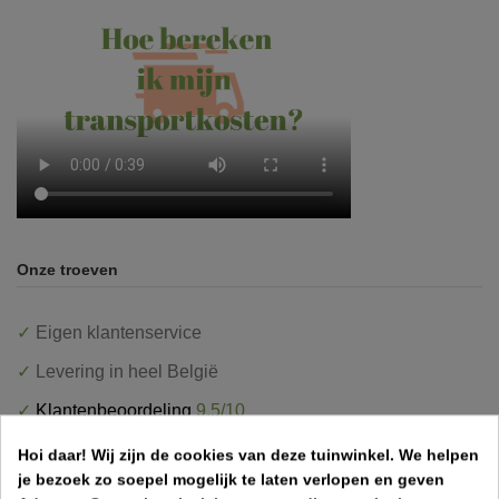
Onze troeven
✓
Eigen klantenservice
✓
Levering in heel België
✓
Klantenbeoordeling
9.5/10
✓
Veilig betalen
Hoi daar!
Wij zijn de cookies van deze tuinwinkel.
We helpen
je bezoek zo soepel mogelijk te laten verlopen en geven