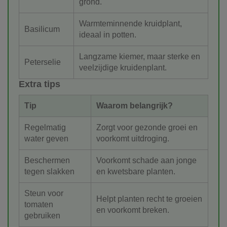
grond.
Warmteminnende kruidplant,
Basilicum
ideaal in potten.
Langzame kiemer, maar sterke en
Peterselie
veelzijdige kruidenplant.
Extra tips
Tip
Waarom belangrijk?
Regelmatig
Zorgt voor gezonde groei en
water geven
voorkomt uitdroging.
Beschermen
Voorkomt schade aan jonge
tegen slakken
en kwetsbare planten.
Steun voor
Helpt planten recht te groeien
tomaten
en voorkomt breken.
gebruiken