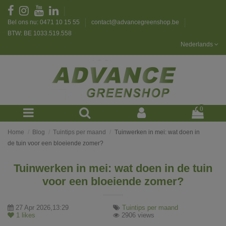
Bel ons nu: 0471 10 15 55
contact@advancegreenshop.be
BTW: BE 1033.519.558
Nederlands
0
Home
Blog
Tuintips per maand
Tuinwerken in mei: wat doen in
de tuin voor een bloeiende zomer?
Tuinwerken in mei: wat doen in de tuin
voor een bloeiende zomer?
27 Apr 2026,13:29
Tuintips per maand
1
likes
2906 views