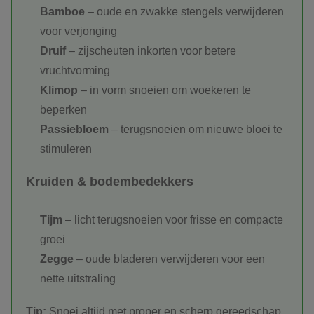
Bamboe
– oude en zwakke stengels verwijderen
voor verjonging
Druif
– zijscheuten inkorten voor betere
vruchtvorming
Klimop
– in vorm snoeien om woekeren te
beperken
Passiebloem
– terugsnoeien om nieuwe bloei te
stimuleren
Kruiden & bodembedekkers
Tijm
– licht terugsnoeien voor frisse en compacte
groei
Zegge
– oude bladeren verwijderen voor een
nette uitstraling
Tip:
Snoei altijd met proper en scherp gereedschap