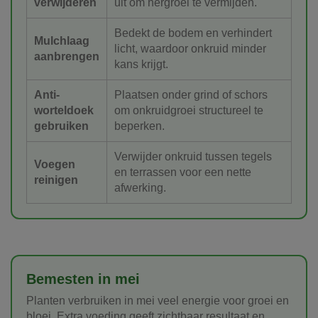
verwijderen
uit om hergroei te vermijden.
Bedekt de bodem en verhindert
Mulchlaag
licht, waardoor onkruid minder
aanbrengen
kans krijgt.
Anti-
Plaatsen onder grind of schors
worteldoek
om onkruidgroei structureel te
gebruiken
beperken.
Verwijder onkruid tussen tegels
Voegen
en terrassen voor een nette
reinigen
afwerking.
Bemesten in mei
Planten verbruiken in mei veel energie voor groei en
bloei. Extra voeding geeft zichtbaar resultaat en