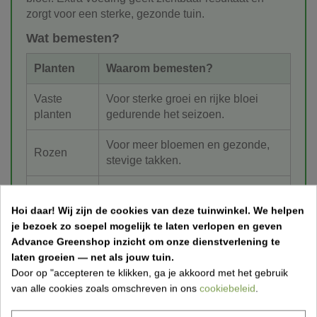
zorgt voor een sterke, gezonde tuin.
Wat bemesten?
Planten
Waarom bemesten?
Vaste
Voor sterke groei en rijke bloei
planten
gedurende het seizoen.
Voor meer bloemen en gezonde,
Rozen
stevige takken.
Voor volle bloemtrossen en sterke
Hortensia’s
plantstructuur.
Hoi daar!
Wij zijn de cookies van deze tuinwinkel.
We helpen
je bezoek zo soepel mogelijk te laten verlopen en geven
Hagen
Voor dichte en gelijkmatige groei.
Advance Greenshop inzicht om onze dienstverlening te
laten groeien — net als jouw tuin.
Voor een frisgroene kleur en sterke
Door op "accepteren te klikken, ga je akkoord met het gebruik
Gazon
grasmat.
van alle cookies zoals omschreven in ons
cookiebeleid
.
Voor gezonde groenten en betere