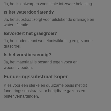
Ja, het is ontworpen voor lichte tot zware belasting.
Is het waterdoorlatend?
Ja, het substraat zorgt voor uitstekende drainage en
waterinfiltratie.
Bevordert het grasgroei?
Ja, het ondersteunt wortelontwikkeling en gezonde
grasgroei.
Is het vorstbestendig?
Ja, het materiaal is bestand tegen vorst en
weersinvloeden.
Funderingssubstraat kopen
Kies voor een sterke en duurzame basis met dit
funderingssubstraat voor berijdbare gazons en
buitenverhardingen.
Referentie
T fiche funderingssubstraat
10017
Onze vrachtwagens leveren uw zand,
Downloaden (396.49k)