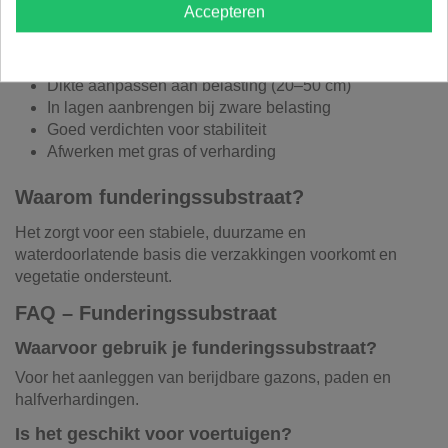
Accepteren
Plaatsing
Dikte aanpassen aan belasting (20–50 cm)
In lagen aanbrengen bij zware belasting
Goed verdichten voor stabiliteit
Afwerken met gras of verharding
Waarom funderingssubstraat?
Het zorgt voor een stabiele, duurzame en
waterdoorlatende basis die verzakkingen voorkomt en
vegetatie ondersteunt.
FAQ – Funderingssubstraat
Waarvoor gebruik je funderingssubstraat?
Voor het aanleggen van berijdbare gazons, paden en
halfverhardingen.
Is het geschikt voor voertuigen?