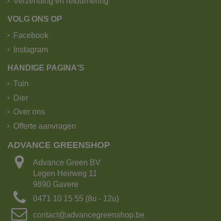
Verzending en retournering
VOLG ONS OP
Facebook
Instagram
HANDIGE PAGINA'S
Tuin
Dier
Over ons
Offerte aanvragen
ADVANCE GREENSHOP
De kipoplegger heeft het grootste laadvermogen!
Advance Green BV
Legen Heirweg 11
Laadvermogen: 25 ton of 15m³ grond
9890 Gavere
Aantal Big bags: 15
0471 10 15 55 (8u - 12u)
Lengte: 16.5 m
contact@advancegreenshop.be
Breedte: 2.70m