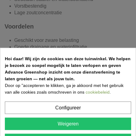
Vorstbestendig
Lage zoutconcentratie
Voordelen
Geschikt voor zware belasting
Goede drainage en waterinfiltratie
Groot waterbufferend vermogen
Hoi daar!
Wij zijn de cookies van deze tuinwinkel.
We helpen
Bevordert grasgroei en wortelontwikkeling
je bezoek zo soepel mogelijk te laten verlopen en geven
Behoudt een vlakke en stabiele structuur
Advance Greenshop inzicht om onze dienstverlening te
Duurzame basis voor buitenprojecten
laten groeien — net als jouw tuin.
Door op "accepteren te klikken, ga je akkoord met het gebruik
Toepassingen
van alle cookies zoals omschreven in ons
cookiebeleid
.
Berijdbare gazons
Configureer
Grasdallen en grasbetontegels
Opritten en parkings
Wandel- en tuinpaden
Weigeren
Groendaken
Landschapsarchitectuur