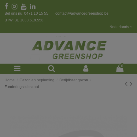
Bel ons nu: 0471 10 15 55
contact@advancegreenshop.be
BTW: BE 1033.519.558
Nederlands
0
Home
Gazon en beplanting
Berijdbaar gazon
Funderingssubstraat