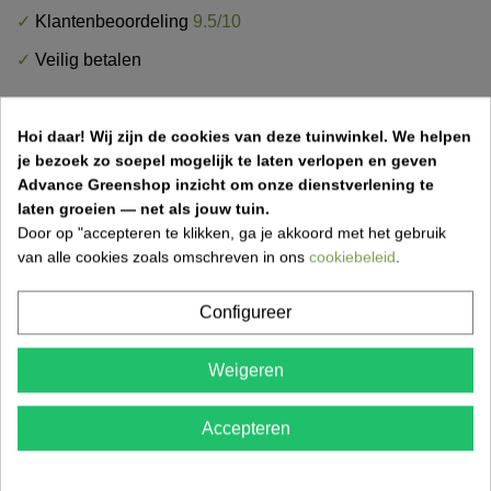
✓
Klantenbeoordeling
9.5/10
✓
Veilig betalen
Hoi daar!
Wij zijn de cookies van deze tuinwinkel.
We helpen
je bezoek zo soepel mogelijk te laten verlopen en geven
Advance Greenshop inzicht om onze dienstverlening te
laten groeien — net als jouw tuin.
OMSCHRIJVING
Door op "accepteren te klikken, ga je akkoord met het gebruik
PRODUCTDETAILS
van alle cookies zoals omschreven in ons
cookiebeleid
.
LEVERINGSMETHODEN
Configureer
Kruinhoutsnippers / hakselhout loofhout
Weigeren
kopen bij Advance Greenshop
Accepteren
Onze kruinhoutsnippers zijn afkomstig van loofhout en
kunnen kleine fragmenten van bladeren bevatten. Het is
een natuurlijk en duurzaam product van lokale Belgische