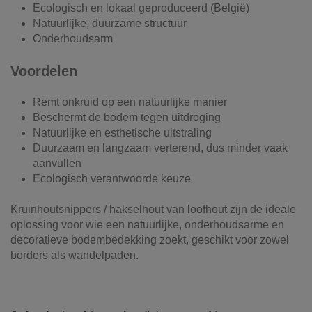
Ecologisch en lokaal geproduceerd (België)
Natuurlijke, duurzame structuur
Onderhoudsarm
Voordelen
Remt onkruid op een natuurlijke manier
Beschermt de bodem tegen uitdroging
Natuurlijke en esthetische uitstraling
Duurzaam en langzaam verterend, dus minder vaak
aanvullen
Ecologisch verantwoorde keuze
Kruinhoutsnippers / hakselhout van loofhout zijn de ideale
oplossing voor wie een natuurlijke, onderhoudsarme en
decoratieve bodembedekking zoekt, geschikt voor zowel
borders als wandelpaden.
Product kleur
Lichtbruin - bruin
Onze vrachtwagens leveren uw zand,
grond, grind, schors, ...
Producttype
houtsnippers