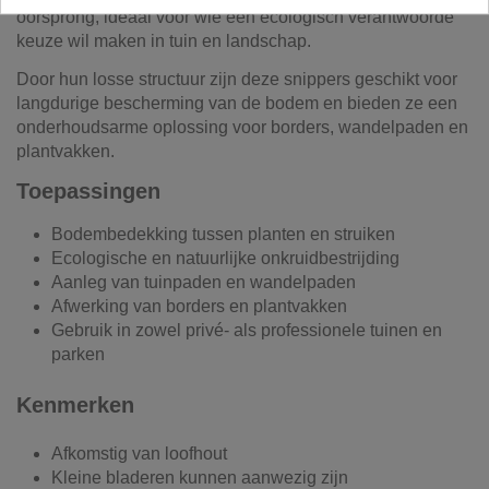
oorsprong, ideaal voor wie een ecologisch verantwoorde
keuze wil maken in tuin en landschap.
Door hun losse structuur zijn deze snippers geschikt voor
langdurige bescherming van de bodem en bieden ze een
onderhoudsarme oplossing voor borders, wandelpaden en
plantvakken.
Toepassingen
Bodembedekking tussen planten en struiken
Ecologische en natuurlijke onkruidbestrijding
Aanleg van tuinpaden en wandelpaden
Afwerking van borders en plantvakken
Gebruik in zowel privé- als professionele tuinen en
parken
Kenmerken
Afkomstig van loofhout
Kleine bladeren kunnen aanwezig zijn