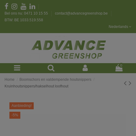
Bel ons nu: 0471 10 15 55
contact@advancegreenshop.be
BTW: BE 1033.519.558
Nederlands
0
Home
Boomschors en valdempende houtsnippers
Kruinhoutsnippers/hakselhout loofhout
Aanbieding!
-5%