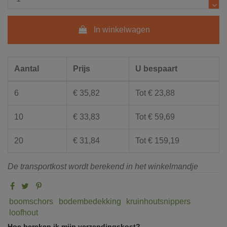
In winkelwagen
Aantal
Prijs
U bespaart
6
€ 35,82
Tot € 23,88
10
€ 33,83
Tot € 59,69
20
€ 31,84
Tot € 159,19
De transportkost wordt berekend in het winkelmandje
boomschors
bodembedekking
kruinhoutsnippers
loofhout
Hoe bereken ik mijn verzendingskost?