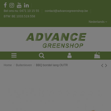
Bel ons nu: 0471 10 15 55
contact@advancegreenshop.be
BTW: BE 1033.519.558
Nederlands
0
Home
Buitenleven
BBQ borstel lang OUTR