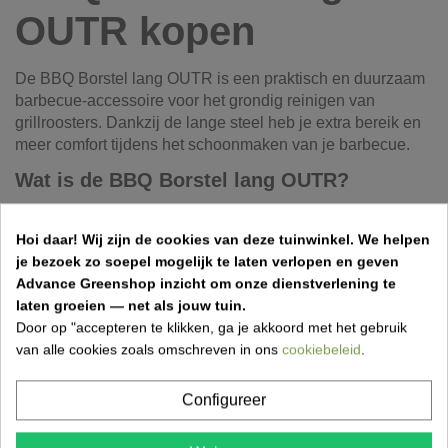
OUTR kopen
De BBQ Borstel lang OUTR is een praktisch en duurzaam
barbecue-accessoire voor het grondig reinigen van
grillroosters. Dankzij de lange steel heb je extra bereik en
meer comfort tijdens het schoonmaken van je barbecue.
Wat is de BBQ Borstel lang OUTR?
Deze lange grillborstel is speciaal ontworpen om
aangekoekte etensresten en vet eenvoudig van BBQ-
Hoi daar!
Wij zijn de cookies van deze tuinwinkel.
We helpen
roosters te verwijderen. De verlengde handgreep zorgt
je bezoek zo soepel mogelijk te laten verlopen en geven
voor een veilige afstand tot warme oppervlakken.
Advance Greenshop inzicht om onze dienstverlening te
laten groeien — net als jouw tuin.
Kenmerken van de BBQ Borstel lang OUTR
Door op "accepteren te klikken, ga je akkoord met het gebruik
van alle cookies zoals omschreven in ons
cookiebeleid
.
Merk: OUTR
Type: Lange BBQ grillborstel
Configureer
Gebruik: Reiniging van BBQ-roosters
Lengte: Extra lang model voor meer bereik