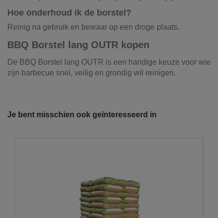
Hoe onderhoud ik de borstel?
Reinig na gebruik en bewaar op een droge plaats.
BBQ Borstel lang OUTR kopen
De BBQ Borstel lang OUTR is een handige keuze voor wie
zijn barbecue snel, veilig en grondig wil reinigen.
Referentie
BK006
Onze vrachtwagens leveren uw zand,
grond, grind, schors, ...
Je bent misschien ook geïnteresseerd in
De laatste jaren hebben wij veel geïnvesteerd in het
uitbreiden en moderniseren van ons wagenpark. We
beschikken over de modernste trucks, die voldoen aan de
strengste milieunormen. Wij hebben verschillende kippers
en kraanwagens ter uwer beschikking met variërende
laadvolumes en -vermogens. De laadvolumes kunnen
variëren van 10m³ tot 30m³.
U wenst graag een losse levering?