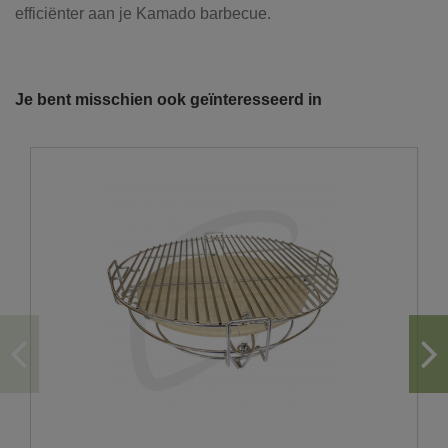
efficiënter aan je Kamado barbecue.
Referentie
BK032
Onze vrachtwagens leveren uw zand,
grond, grind, schors, ...
Je bent misschien ook geïnteresseerd in
De laatste jaren hebben wij veel geïnvesteerd in het
uitbreiden en moderniseren van ons wagenpark. We
beschikken over de modernste trucks, die voldoen aan de
strengste milieunormen. Wij hebben verschillende kippers
en kraanwagens ter uwer beschikking met variërende
laadvolumes en -vermogens. De laadvolumes kunnen
variëren van 10m³ tot 30m³.
U wenst graag een losse levering?
Hiervoor moet er voldoende plaats zijn om achteruit
te rijden en los af te storten.
Gezien het gewicht van de vrachtwagen storten wij
enkel af vanop een voldoende verharde ondergrond.
Hou ook rekening met overhangende kabels en
takken.