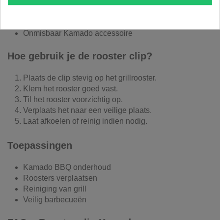
Voorkomt brandwonden
Snel en efficiënt werken
Ideaal bij schoonmaken en onderhoud
Onmisbaar Kamado accessoire
Hoe gebruik je de rooster clip?
Plaats de clip stevig op het grillrooster.
Klem het rooster goed vast.
Til het rooster voorzichtig op.
Verplaats het naar een veilige plaats.
Laat afkoelen of reinig indien nodig.
Toepassingen
Kamado BBQ onderhoud
Roosters verplaatsen
Reiniging van grill
Veilig barbecueën