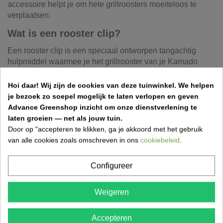
accessoire helpt je om hete grillroosters moeiteloos te
verplaatsen.
Wat is een rooster clip?
Een rooster clip is een speciaal ontworpen tangachtig
hulpmiddel waarmee je het grillrooster van je Kamado
stevig kan vastnemen zonder direct contact met hete
oppervlakken.
Hoi daar!
Wij zijn de cookies van deze tuinwinkel.
We helpen
je bezoek zo soepel mogelijk te laten verlopen en geven
Kenmerken van de Rooster clip
Advance Greenshop inzicht om onze dienstverlening te
laten groeien — net als jouw tuin.
Geschikt voor Kamado BBQ’s
Door op "accepteren te klikken, ga je akkoord met het gebruik
Hittebestendig ontwerp
van alle cookies zoals omschreven in ons
cookiebeleid
.
Stevige grip op grillroosters
Compact en makkelijk op te bergen
Configureer
Eenvoudig in gebruik
Voordelen
Weigeren
Veilig hete roosters verplaatsen
Accepteren