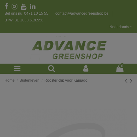
Bel ons nu: 0471 10 15 55
contact@advancegreenshop.be
BTW: BE 1033.519.558
Nederlands
0
Home
Buitenleven
Rooster clip voor Kamado